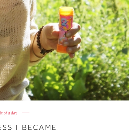
it of a day
SS I BECAME