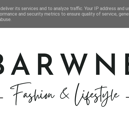
STYLIZACJE
KOSMETYKI
GOTOWANIE
PODRÓŻE
eliver its services and to analyze traffic. Your IP address and 
ormance and security metrics to ensure quality of service, gen
abuse.