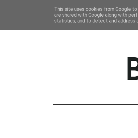
STRONA GŁÓWNA
This site uses cookies from Google to d
are shared with Google along with perf
statistics, and to detect and address 