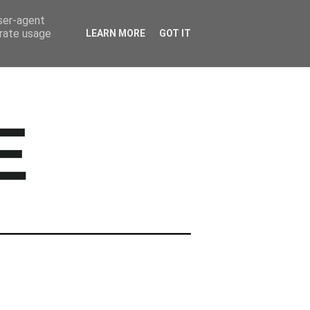
BARWNE TRAVEL
user-agent
erate usage
LEARN MORE
GOT IT