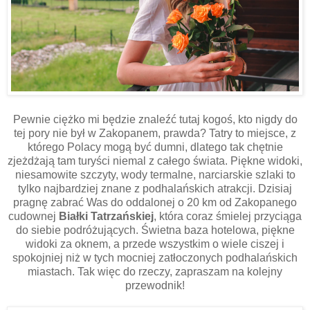
Pewnie ciężko mi będzie znaleźć tutaj kogoś, kto nigdy do
tej pory nie był w Zakopanem, prawda? Tatry to miejsce, z
którego Polacy mogą być dumni, dlatego tak chętnie
zjeżdżają tam turyści niemal z całego świata. Piękne widoki,
niesamowite szczyty, wody termalne, narciarskie szlaki to
tylko najbardziej znane z podhalańskich atrakcji. Dzisiaj
pragnę zabrać Was do oddalonej o 20 km od Zakopanego
cudownej
Białki Tatrzańskiej
, która coraz śmielej przyciąga
do siebie podróżujących. Świetna baza hotelowa, piękne
widoki za oknem, a przede wszystkim o wiele ciszej i
spokojniej niż w tych mocniej zatłoczonych podhalańskich
miastach. Tak więc do rzeczy, zapraszam na kolejny
przewodnik!