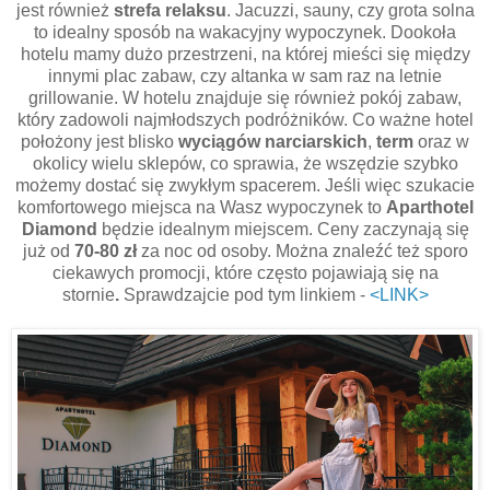
jest również
strefa relaksu
. Jacuzzi, sauny, czy grota solna
to idealny sposób na wakacyjny wypoczynek. Dookoła
hotelu mamy dużo przestrzeni, na której mieści się między
innymi plac zabaw, czy altanka w sam raz na letnie
grillowanie. W hotelu znajduje się również pokój zabaw,
który zadowoli najmłodszych podróżników. Co ważne hotel
położony jest blisko
wyciągów narciarskich
,
term
oraz w
okolicy wielu sklepów, co sprawia, że wszędzie szybko
możemy dostać się zwykłym spacerem. Jeśli więc szukacie
komfortowego miejsca na Wasz wypoczynek to
Aparthotel
Diamond
będzie idealnym miejscem. Ceny zaczynają się
już od
70-80 zł
za noc od osoby. Można znaleźć też sporo
ciekawych promocji, które często pojawiają się na
stornie
.
Sprawdzajcie pod tym linkiem -
<LINK>