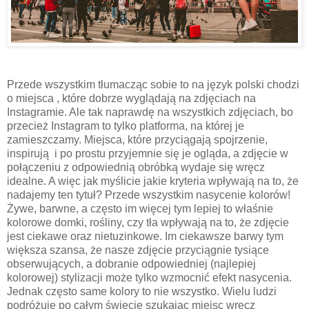
Przede wszystkim tłumacząc sobie to na język polski chodzi
o miejsca , które dobrze wyglądają na zdjęciach na
Instagramie. Ale tak naprawdę na wszystkich zdjęciach, bo
przecież Instagram to tylko platforma, na której je
zamieszczamy. Miejsca, które przyciągają spojrzenie,
inspirują i po prostu przyjemnie się je ogląda, a zdjęcie w
połączeniu z odpowiednią obróbką wydaje się wręcz
idealne. A więc jak myślicie jakie kryteria wpływają na to, że
nadajemy ten tytuł? Przede wszystkim nasycenie kolorów!
Żywe, barwne, a często im więcej tym lepiej to właśnie
kolorowe domki, rośliny, czy tła wpływają na to, że zdjęcie
jest ciekawe oraz nietuzinkowe. Im ciekawsze barwy tym
większa szansa, że nasze zdjęcie przyciągnie tysiące
obserwujących, a dobranie odpowiedniej (najlepiej
kolorowej) stylizacji może tylko wzmocnić efekt nasycenia.
Jednak często same kolory to nie wszystko. Wielu ludzi
podróżuje po całym świecie szukając miejsc wręcz