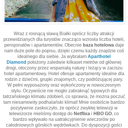
Wraz z rosnącą sławą Białki oprócz liczby atrakcji
przewidzianych dla turystów znacząco wzrosła liczba hoteli,
pensjonatów i apartamentów. Obecnie
baza hotelowa
daje
nam duże pole do popisu, dzięki czemu każdy znajdzie coś
idealnego dla siebie. Ja wybrałam
Aparthotel
Diamond
położony zaledwie kilkaset metrów od głównej
drogi, otoczony przez wspaniałą naturę i leżący w zaciszu
hotel apartamentowy. Hotel oferuje apartamenty idealne dla
rodzin z dziećmi, grupki znajomych, czy podróżującej pary.
W pełni wyposażony oraz wykończony w nowoczesnym
stylu. Oczywiście nie mogło zabraknąć typowych dla
tatrzańskiego klimatu zdobień, co sprawia, że można poczuć
tam niesamowity podhalański klimat! Mnie osobiście bardzo
pozytywnie zaskoczyło, że oprócz zwykłej telewizji w
telewizorze mieliśmy dostęp do
Netflixa
i
HBO GO
, co
bardzo wpływało na uatrakcyjnienie wieczorów po
całodniowych górskich wędrówkach. Do dyspozycji gości