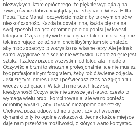
niezwykłych, które oprócz tego, że pięknie wyglądają na
żywo, równie dobrze wyglądają na zdjęciach. Wieża Eiffla,
Petra, Tadz Mahal i oczywiście można by tak wymieniać w
nieskończoność. Każda budowla inna, każda piękna na
swój sposób i dająca ogromne pole do popisuj w kwestii
fotografii. Często, gdy widzimy ujęcia z takich miejsc są one
tak inspirujące, że aż sami chcielibyśmy tam się znaleźć,
aby móc zobaczyć to wszystko na własne oczy. Ale jednak
samo wyjątkowe miejsce to nie wszystko. Dobre zdjęcie jest
sztuką. I zależy przede wszystkim od fotografa i modela.
Oczywiście brzmi to strasznie profesjonalnie, ale nie musisz
być profesjonalnym fotografem, żeby robić świetne zdjęcia.
Jeśli się tym interesujesz i poświęcasz czas na zgłębianiu
wiedzy o zdjęciach. W takich miejscach liczy się
kreatywność! Oczywiście nie zawsze jest łatwo, często to
wymaga wielu prób i kombinowania, ale warto ponieść
odrobinę wysiłku, aby uzyskać niezapomniane efekty.
Ciekawa poza, odpowiednie ujęcie , czy uchwycenie
dynamiki to tylko ogólne wskazówki. Jednak każde miejsce
daje nam przeróżne możliwości, z których warto korzystać.