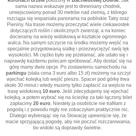
koronach drzew
położony w
Bachledowej Dolinie
. Jak
sama nazwa wskazuje jest to drewniany chodnik,
umiejscowiony ponad 30 metrów nad ziemią, z którego
rozciąga się wspaniała panorama na pobliskie Tatry oraz
Pieniny. Na trasie możemy przeczytać wiele ciekawostek
dotyczących roślin i okolicznych zwierząt, a na koniec
docieramy na wieżę widokową w kształcie ogromnego
walca. Na samym szczycie na środku możemy wejść na
specjalnie przygotowaną siatkę i przezwyciężyć swój lęk
wysokości. Mi ciężko było się przełamać, ale udało się i
naprawdę każdemu polecam spróbować. Aby dostać się na
górę mamy dwie opcje. Po zostawieniu samochodu na
parkingu
(stała cena 3 euro albo 15 zł) możemy na szczyt
wjechać kolejką lub wejść pieszo. Spacer pod górkę trwa
około 30 minut i wtedy musimy tylko zapłacić za wejście na
trasę widokową
10 euro
. Jeśli zdecydujemy się wjechać
kolejką, a potem wybrać się na ścieżkę za taki łączony bilet
zapłacimy
20 euro
. Niestety ja osobiście nie trafiłam z
pogodą i z powodu mgły nie zobaczyłam praktycznie nic.
Dlatego wybierając się na Słowację upewnijcie się, że
macie sprzyjającą pogodę, aby nie poczuć rozczarowania,
bo widoki są doprawdy świetne.