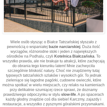
Wiele osób słysząc o Białce Tatrzańskiej słyszało z
pewnością o wspaniałej
bazie narciarskiej
. Duża ilość
wyciągów, różnorodne stoki i jeden z największych
ośrodków na Podhalu, czyli
Kotelnica Białczańska
. To
wszystko prawda, ale nie brakuje tu atrakcji, które zachęcają
do obrania tego kierunku latem! Mnie zachwyciła
szczególnie bliskość natury. Choć nie znajdziemy tutaj
typowych tatrzańskich szlaków i wysokich gór. To jednak
zieleniące się łagodne pagórki, cudowne owieczki, które
można spotkać w wielu miejscach, czy relaks na kamieniach
przy delikatnie szumiącej rzece sprawi, że doznamy
prawdziwego odpoczynku w stylu
slow-life
. A po spacerach
każdy głodny znajdzie coś dla siebie! Karczmy, zajazdy i
restauracje, a wszystko z pysznymi góralskimi przysmakami.