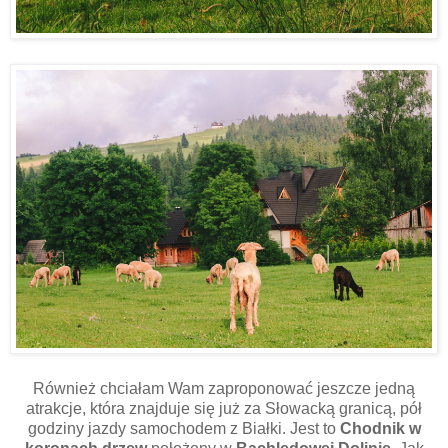
Również chciałam Wam zaproponować jeszcze jedną
atrakcje, która znajduje się już za Słowacką granicą, pół
godziny jazdy samochodem z Białki. Jest to
Chodnik w