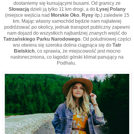
dostaniemy się kursującymi busami. Od granicy ze
Słowacją
dzieli ją tylko 11 km drogi, a do
Łysej Polany
(miejsce wejścia nad
Morskie Oko
,
Rysy
itp.) zaledwie 15
km. Mając własny samochód będzie nam najłatwiej
podróżować po okolicy, jednak transport publiczny zapewni
nam dojazd do wszystkich najbardziej znanych wejść do
Tatrzańskiego Parku Narodowego
. Od południowej części
wsi otwiera się szeroka dolina ciągnąca się do
Tatr
Bielskich
, co sprawia, że miejscowość jest mocno
nasłoneczniona, co łagodzi górski klimat panujący na
Podhalu.