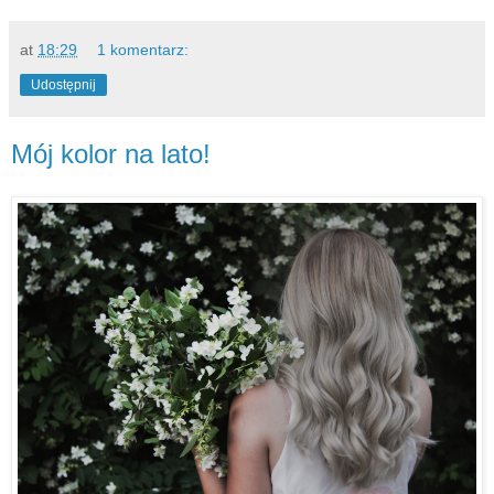
at
18:29
1 komentarz:
Udostępnij
Mój kolor na lato!