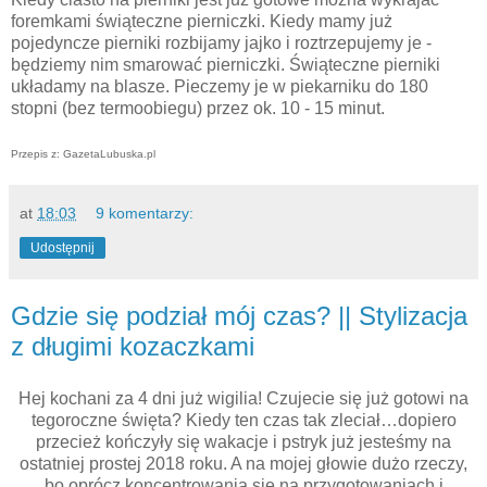
foremkami świąteczne pierniczki. Kiedy mamy już
pojedyncze pierniki rozbijamy jajko i roztrzepujemy je -
będziemy nim smarować pierniczki. Świąteczne pierniki
układamy na blasze. Pieczemy je w piekarniku do 180
stopni (bez termoobiegu) przez ok. 10 - 15 minut.
Przepis z: GazetaLubuska.pl
at
18:03
9 komentarzy:
Udostępnij
Gdzie się podział mój czas? || Stylizacja
z długimi kozaczkami
Hej kochani za 4 dni już wigilia! Czujecie się już gotowi na
tegoroczne święta? Kiedy ten czas tak zleciał…dopiero
przecież kończyły się wakacje i pstryk już jesteśmy na
ostatniej prostej 2018 roku. A na mojej głowie dużo rzeczy,
bo oprócz koncentrowania się na przygotowaniach i