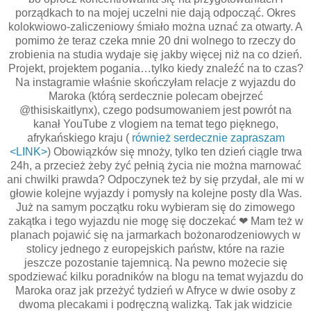
porządkach to na mojej uczelni nie dają odpocząć. Okres
kolokwiowo-zaliczeniowy śmiało można uznać za otwarty. A
pomimo że teraz czeka mnie 20 dni wolnego to rzeczy do
zrobienia na studia wydaje się jakby więcej niż na co dzień.
Projekt, projektem pogania…tylko kiedy znaleźć na to czas?
Na instagramie właśnie skończyłam relacje z wyjazdu do
Maroka (którą serdecznie polecam obejrzeć
@thisiskaitlynx), czego podsumowaniem jest powrót na
kanał YouTube z vlogiem na temat tego pięknego,
afrykańskiego kraju (
również serdecznie zapraszam
<LINK>
) Obowiązków się mnoży, tylko ten dzień ciągle trwa
24h, a przecież żeby żyć pełnią życia nie można marnować
ani chwilki prawda? Odpoczynek też by się przydał, ale mi w
głowie kolejne wyjazdy i pomysły na kolejne posty dla Was.
Już na samym początku roku wybieram się do zimowego
zakątka i tego wyjazdu nie mogę się doczekać ❤ Mam też w
planach pojawić się na jarmarkach bożonarodzeniowych w
stolicy jednego z europejskich państw, które na razie
jeszcze pozostanie tajemnicą. Na pewno możecie się
spodziewać kilku poradników na blogu na temat wyjazdu do
Maroka oraz jak przeżyć tydzień w Afryce w dwie osoby z
dwoma plecakami i podręczną walizką. Tak jak widzicie