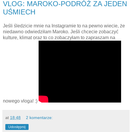
VLOG: MAROKO-PODRÓŻ ZA JEDEN
UŚMIECH
Jeśli śledzicie mnie na Instagramie to na pewno wiecie, że
niedawno odwiedziłam Maroko. Jeśli chcecie zobaczyć
kulture, klimat oraz to co zobaczyłam to zapraszam na
nowego vloga! :)
at
18:48
2 komentarze:
Udostępnij