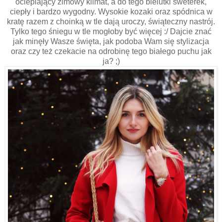
ocieplający zimowy klimat, a do tego bielutki sweterek,
ciepły i bardzo wygodny. Wysokie kozaki oraz spódnica w
kratę razem z choinką w tle dają uroczy, świąteczny nastrój.
Tylko tego śniegu w tle mogłoby być więcej :/ Dajcie znać
jak minęły Wasze święta, jak podoba Wam się stylizacja
oraz czy też czekacie na odrobinę tego białego puchu jak
ja? ;)