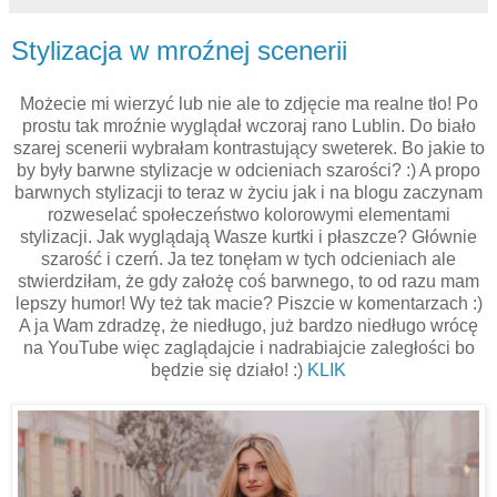
Stylizacja w mroźnej scenerii
Możecie mi wierzyć lub nie ale to zdjęcie ma realne tło! Po
prostu tak mroźnie wyglądał wczoraj rano Lublin. Do biało
szarej scenerii wybrałam kontrastujący sweterek. Bo jakie to
by były barwne stylizacje w odcieniach szarości? :) A propo
barwnych stylizacji to teraz w życiu jak i na blogu zaczynam
rozweselać społeczeństwo kolorowymi elementami
stylizacji. Jak wyglądają Wasze kurtki i płaszcze? Głównie
szarość i czerń. Ja tez tonęłam w tych odcieniach ale
stwierdziłam, że gdy założę coś barwnego, to od razu mam
lepszy humor! Wy też tak macie? Piszcie w komentarzach :)
A ja Wam zdradzę, że niedługo, już bardzo niedługo wrócę
na YouTube więc zaglądajcie i nadrabiajcie zaległości bo
będzie się działo! :)
KLIK