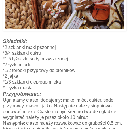
Składniki:
*2 szklanki mąki pszennej
*3/4 szklanki cukru
*1,5 łyżeczki sody oczyszczonej
*2 łyżki miodu
*1/2 torebki przyprawy do pierników
*2 jajka
*1/3 szklanki ciepłego mleka
*1 łyżka masła
Przygotowanie:
Ugniatamy ciasto, dodajemy: mąkę, miód, cukier, sodę,
przyprawy, masło i jajko. Następnie należy stopniowo
dodawać mleko. Ciasto ma być średnio twarde i gładkie.
Wygniatać należy je przez około 10 minut.
Następnie: ciasto należy rozwałkować do grubości 0,5 cm.
Kiedy ciasto na pierniki jest już gotowe można wykrajać