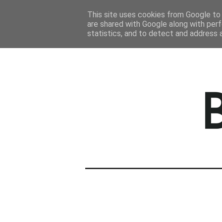
STRONA GŁÓWNA
This site uses cookies from Google to d
are shared with Google along with perf
statistics, and to detect and address 