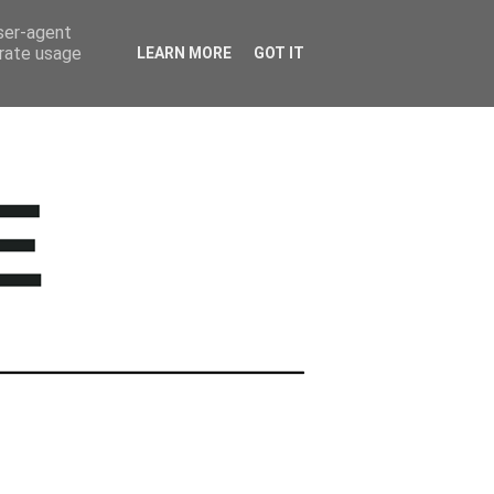
BARWNE TRAVEL
user-agent
erate usage
LEARN MORE
GOT IT