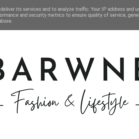
STYLIZACJE
KOSMETYKI
GOTOWANIE
PODRÓŻE
eliver its services and to analyze traffic. Your IP address and 
ormance and security metrics to ensure quality of service, gen
abuse.