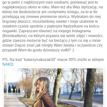
go w pełni z najbliższymi nam osobami, ponieważ jest to
najpiękniejszy okres w roku. Mam też dla Was stylizację, na
której nie dostrzeżecie ani centymetru śniegu, za to w tle
przebijają się zimowe promienie słońca. Wybrałam do niej
brązowy płaszcz, musztardowy sweter i moje ulubione w
ostatnim czasie spodnie z pięknymi frędzelkami na końcu
nogawki. Zapraszam również na mojego Instagrama
(thisiskaitlynx), na którym pojawia się wiele zdjęć i nowości,
gdzie zawsze możecie być na bieżąco z tym co się u mnie
dzieje! Dajcie znać jak minęły Wam święta i oczywiście czy
przypadł Wam do gustu dzisiejszy outfit? :)
PS. Na kod "katarzynakozak30" macie 30% zniżki w sklepie
NAKD
.