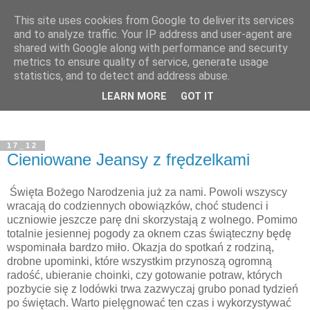
This site uses cookies from Google to deliver its services
and to analyze traffic. Your IP address and user-agent are
shared with Google along with performance and security
metrics to ensure quality of service, generate usage
statistics, and to detect and address abuse.
LEARN MORE
GOT IT
17_12
Cieniowane Jeansy z frędzelkami
Święta Bożego Narodzenia już za nami. Powoli wszyscy
wracają do codziennych obowiązków, choć studenci i
uczniowie jeszcze parę dni skorzystają z wolnego. Pomimo
totalnie jesiennej pogody za oknem czas świąteczny będę
wspominała bardzo miło. Okazja do spotkań z rodziną,
drobne upominki, które wszystkim przynoszą ogromną
radość, ubieranie choinki, czy gotowanie potraw, których
pozbycie się z lodówki trwa zazwyczaj grubo ponad tydzień
po świętach. Warto pielęgnować ten czas i wykorzystywać