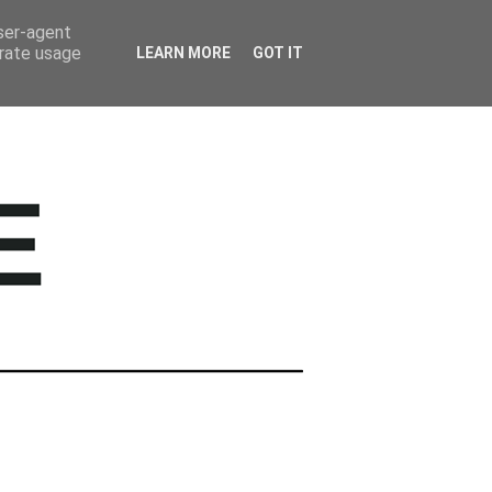
BARWNE TRAVEL
user-agent
erate usage
LEARN MORE
GOT IT