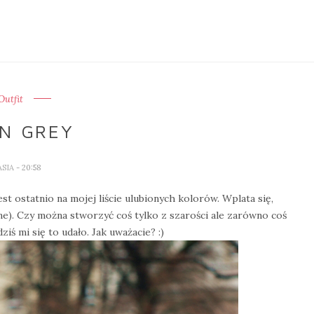
Outfit
IN GREY
ASIA
- 20:58
st ostatnio na mojej liście ulubionych kolorów. Wplata się,
e). Czy można stworzyć coś tylko z szarości ale zarówno coś
iś mi się to udało. Jak uważacie? :)