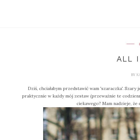
ALL 
BY
K
Dziś, chciałabym przedstawić wam 'szaraczka'. Szary je
praktycznie w każdy mój zestaw (przeważnie te codzienn
ciekawego? Mam nadzieje, że dz