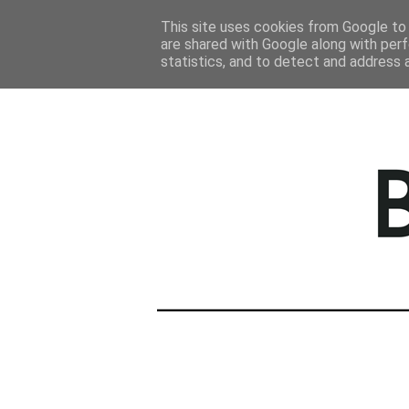
STRONA GŁÓWNA
This site uses cookies from Google to d
are shared with Google along with perf
statistics, and to detect and address 