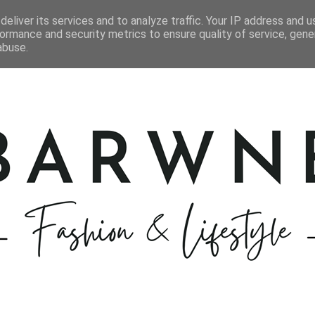
STYLIZACJE
KOSMETYKI
GOTOWANIE
PODRÓŻE
eliver its services and to analyze traffic. Your IP address and 
ormance and security metrics to ensure quality of service, gen
abuse.