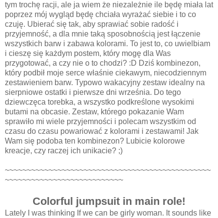
tym trochę racji, ale ja wiem że niezależnie ile będę miała lat
poprzez mój wygląd będę chciała wyrażać siebie i to co
czuję. Ubierać się tak, aby sprawiać sobie radość i
przyjemność, a dla mnie taką sposobnością jest łączenie
wszystkich barw i zabawa kolorami. To jest to, co uwielbiam
i cieszę się każdym postem, który mogę dla Was
przygotować, a czy nie o to chodzi? :D Dziś kombinezon,
który podbił moje serce właśnie ciekawym, niecodziennym
zestawieniem barw. Typowo wakacyjny zestaw idealny na
sierpniowe ostatki i pierwsze dni września. Do tego
dziewczęca torebka, a wszystko podkreślone wysokimi
butami na obcasie. Zestaw, którego pokazanie Wam
sprawiło mi wiele przyjemności i polecam wszystkim od
czasu do czasu powariować z kolorami i zestawami! Jak
Wam się podoba ten kombinezon? Lubicie kolorowe
kreacje, czy raczej ich unikacie? ;)
~~~~~~~~~~~~~~~~~~~~~~~~~~~~~~~~~~~~~~~~~~~~~~~
~~~~~~~~~~~~~~~~~~~~~~~~~~~
Colorful jumpsuit in main role!
Lately I was thinking If we can be girly woman. It sounds like