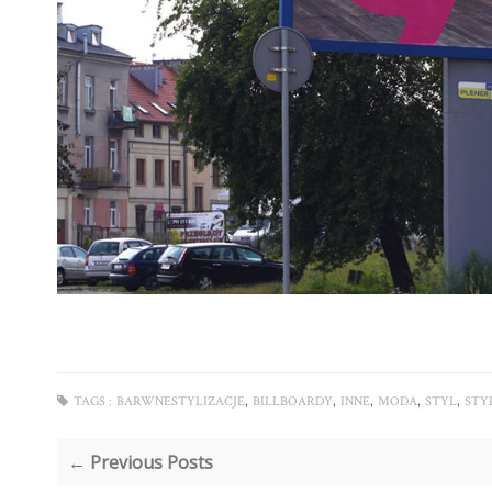
,
,
,
,
,
TAGS :
BARWNESTYLIZACJE
BILLBOARDY
INNE
MODA
STYL
STY
← Previous Posts