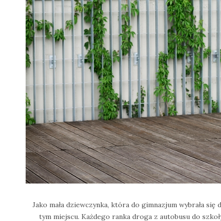
Jako mała dziewczynka, która do gimnazjum wybrała się d
tym miejscu. Każdego ranka droga z autobusu do szkoły