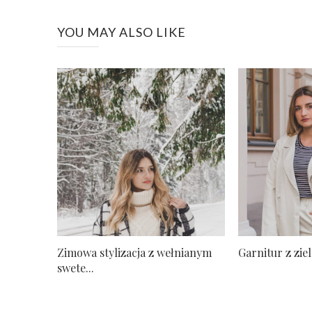
YOU MAY ALSO LIKE
Zimowa stylizacja z wełnianym
Garnitur z zi
swete...