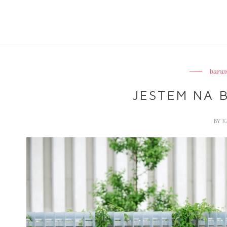
barwn
JESTEM NA 
BY
K