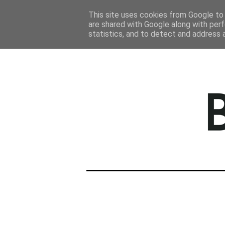
STRONA GŁÓWNA
This site uses cookies from Google to d
are shared with Google along with perf
statistics, and to detect and address 