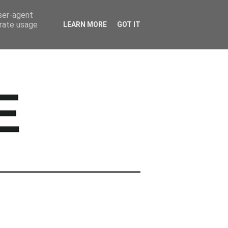
BARWNE TRAVEL
user-agent
erate usage
LEARN MORE
GOT IT