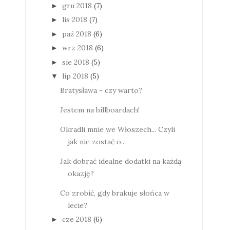
gru 2018
(7)
►
lis 2018
(7)
►
paź 2018
(6)
►
wrz 2018
(6)
►
sie 2018
(5)
►
lip 2018
(5)
▼
Bratysława - czy warto?
Jestem na billboardach!
Okradli mnie we Włoszech... Czyli
jak nie zostać o...
Jak dobrać idealne dodatki na każdą
okazję?
Co zrobić, gdy brakuje słońca w
lecie?
cze 2018
(6)
►