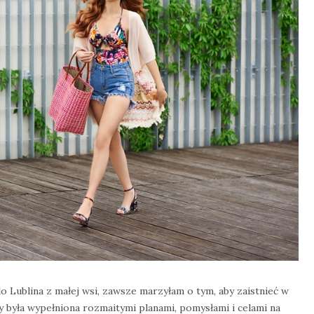
o Lublina z małej wsi, zawsze marzyłam o tym, aby zaistnieć w
 była wypełniona rozmaitymi planami, pomysłami i celami na