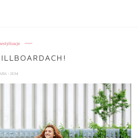
estylizacje
BILLBOARDACH!
ASIA
- 21:34