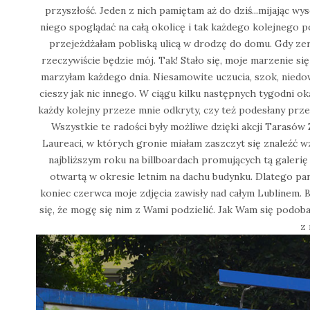
przyszłość. Jeden z nich pamiętam aż do dziś...mijając wy
niego spoglądać na całą okolicę i tak każdego kolejnego po
przejeżdżałam pobliską ulicą w drodzę do domu. Gdy zerk
rzeczywiście będzie mój. Tak! Stało się, moje marzenie się
marzyłam każdego dnia. Niesamowite uczucia, szok, niedo
cieszy jak nic innego. W ciągu kilku następnych tygodni oka
każdy kolejny przeze mnie odkryty, czy też podesłany prz
Wszystkie te radości były możliwe dzięki akcji Tarasó
Laureaci, w których gronie miałam zaszczyt się znaleźć wzi
najbliższym roku na billboardach promujących tą galerię
otwartą w okresie letnim na dachu budynku. Dlatego pa
koniec czerwca moje zdjęcia zawisły nad całym Lublinem. B
się, że mogę się nim z Wami podzielić. Jak Wam się podobaj
z 