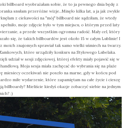
soki billboard wyobrażałam sobie, że to ja pewnego dnia będę z
ranka snułam przeróżne wizje...Minęło kilka lat, a ja jak zwykle
nęłam z ciekawości na "mój" billboard nie sądziłam, że wtedy
 spełniło, moje zdjęcie było w tym miejscu, o którym przed laty
wierzanie, a przede wszystkim ogromna radość. Mały cel, który
zało się, że takich billboardów jest około 15 w całym Lublinie! I
ez moich znajomych sprawiał tak samo wielki uśmiech na twarzy.
w Zamkowych, które urządziły konkurs na Stylowego Lubelaka.
ęli udział w sesji zdjęciowej, której efekty miały pojawić się w
 handlową. Moja sesja miała zachęcać do wybrania się na plaże
rę miesiecy oczekiwań nie poszło na marne, gdy w końcu pod
ardzo miłe wydarzenie, które zapamiętam na całe życie i cieszę
ą billboardy? Mieliście kiedyś okazje zobaczyć siebie na jednym
nich? ;)