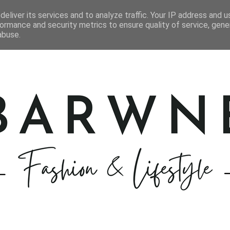
STYLIZACJE
KOSMETYKI
GOTOWANIE
PODRÓŻE
eliver its services and to analyze traffic. Your IP address and 
ormance and security metrics to ensure quality of service, gen
abuse.