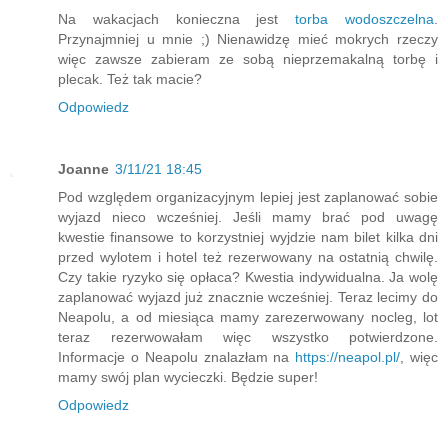
Na wakacjach konieczna jest
torba wodoszczelna
.
Przynajmniej u mnie ;) Nienawidzę mieć mokrych rzeczy
więc zawsze zabieram ze sobą nieprzemakalną torbę i
plecak. Też tak macie?
Odpowiedz
Joanne
3/11/21 18:45
Pod względem organizacyjnym lepiej jest zaplanować sobie
wyjazd nieco wcześniej. Jeśli mamy brać pod uwagę
kwestie finansowe to korzystniej wyjdzie nam bilet kilka dni
przed wylotem i hotel też rezerwowany na ostatnią chwilę.
Czy takie ryzyko się opłaca? Kwestia indywidualna. Ja wolę
zaplanować wyjazd już znacznie wcześniej. Teraz lecimy do
Neapolu, a od miesiąca mamy zarezerwowany nocleg, lot
teraz rezerwowałam więc wszystko potwierdzone.
Informacje o Neapolu znalazłam na
https://neapol.pl/
, więc
mamy swój plan wycieczki. Będzie super!
Odpowiedz