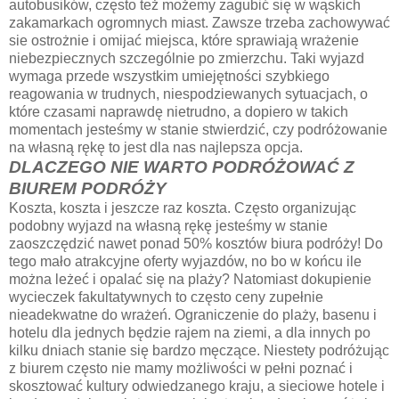
autobusików, często też możemy zagubić się w wąskich
zakamarkach ogromnych miast. Zawsze trzeba zachowywać
sie ostrożnie i omijać miejsca, które sprawiają wrażenie
niebezpiecznych szczególnie po zmierzchu. Taki wyjazd
wymaga przede wszystkim umiejętności szybkiego
reagowania w trudnych, niespodziewanych sytuacjach, o
które czasami naprawdę nietrudno, a dopiero w takich
momentach jesteśmy w stanie stwierdzić, czy podróżowanie
na własną rękę to jest dla nas najlepsza opcja.
DLACZEGO NIE WARTO PODRÓŻOWAĆ Z
BIUREM PODRÓŻY
Koszta, koszta i jeszcze raz koszta. Często organizując
podobny wyjazd na własną rękę jesteśmy w stanie
zaoszczędzić nawet ponad 50% kosztów biura podróży! Do
tego mało atrakcyjne oferty wyjazdów, no bo w końcu ile
można leżeć i opalać się na plaży? Natomiast dokupienie
wycieczek fakultatywnych to często ceny zupełnie
nieadekwatne do wrażeń. Ograniczenie do plaży, basenu i
hotelu dla jednych będzie rajem na ziemi, a dla innych po
kilku dniach stanie się bardzo męczące. Niestety podróżując
z biurem często nie mamy możliwości w pełni poznać i
skosztować kultury odwiedzanego kraju, a sieciowe hotele i