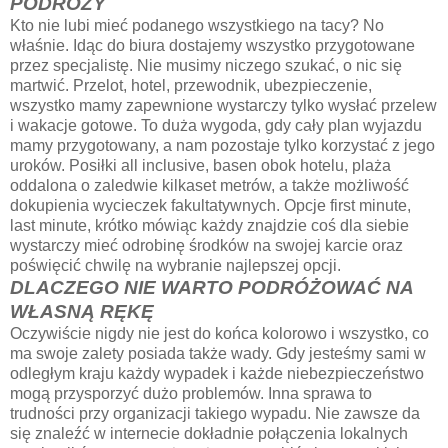
PODRÓŻY
Kto nie lubi mieć podanego wszystkiego na tacy? No
właśnie. Idąc do biura dostajemy wszystko przygotowane
przez specjalistę. Nie musimy niczego szukać, o nic się
martwić. Przelot, hotel, przewodnik, ubezpieczenie,
wszystko mamy zapewnione wystarczy tylko wysłać przelew
i wakacje gotowe. To duża wygoda, gdy cały plan wyjazdu
mamy przygotowany, a nam pozostaje tylko korzystać z jego
uroków. Posiłki all inclusive, basen obok hotelu, plaża
oddalona o zaledwie kilkaset metrów, a także możliwość
dokupienia wycieczek fakultatywnych. Opcje first minute,
last minute, krótko mówiąc każdy znajdzie coś dla siebie
wystarczy mieć odrobinę środków na swojej karcie oraz
poświęcić chwilę na wybranie najlepszej opcji.
DLACZEGO NIE WARTO PODRÓŻOWAĆ NA
WŁASNĄ RĘKĘ
Oczywiście nigdy nie jest do końca kolorowo i wszystko, co
ma swoje zalety posiada także wady. Gdy jesteśmy sami w
odległym kraju każdy wypadek i każde niebezpieczeństwo
mogą przysporzyć dużo problemów. Inna sprawa to
trudności przy organizacji takiego wypadu. Nie zawsze da
się znaleźć w internecie dokładnie połączenia lokalnych