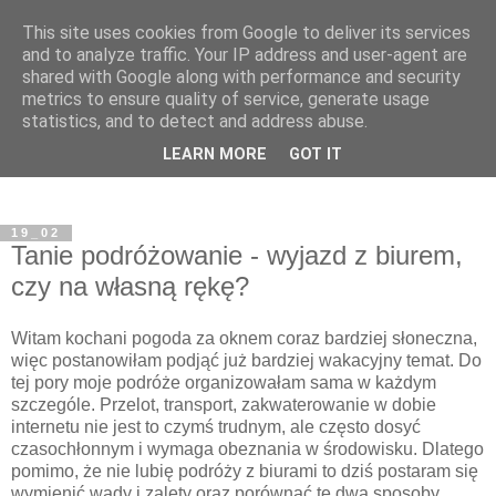
This site uses cookies from Google to deliver its services
and to analyze traffic. Your IP address and user-agent are
shared with Google along with performance and security
metrics to ensure quality of service, generate usage
statistics, and to detect and address abuse.
LEARN MORE
GOT IT
19_02
Tanie podróżowanie - wyjazd z biurem,
czy na własną rękę?
Witam kochani pogoda za oknem coraz bardziej słoneczna,
więc postanowiłam podjąć już bardziej wakacyjny temat. Do
tej pory moje podróże organizowałam sama w każdym
szczególe. Przelot, transport, zakwaterowanie w dobie
internetu nie jest to czymś trudnym, ale często dosyć
czasochłonnym i wymaga obeznania w środowisku. Dlatego
pomimo, że nie lubię podróży z biurami to dziś postaram się
wymienić wady i zalety oraz porównać te dwa sposoby