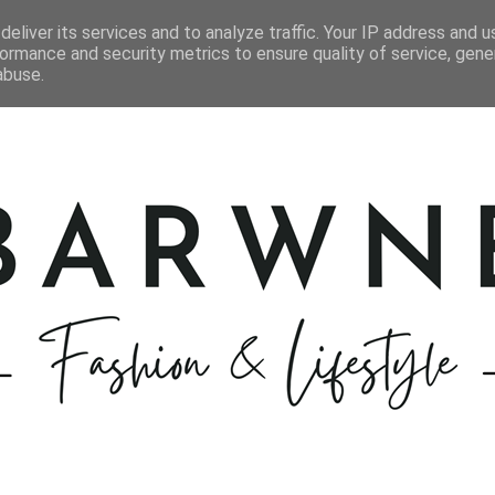
STYLIZACJE
KOSMETYKI
GOTOWANIE
PODRÓŻE
eliver its services and to analyze traffic. Your IP address and 
ormance and security metrics to ensure quality of service, gen
abuse.