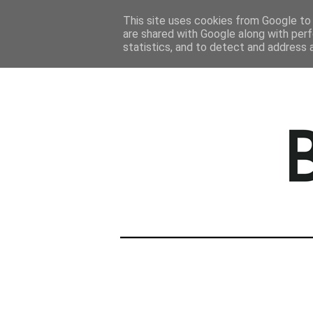
STRONA GŁÓWNA
This site uses cookies from Google to d
are shared with Google along with perf
statistics, and to detect and address 