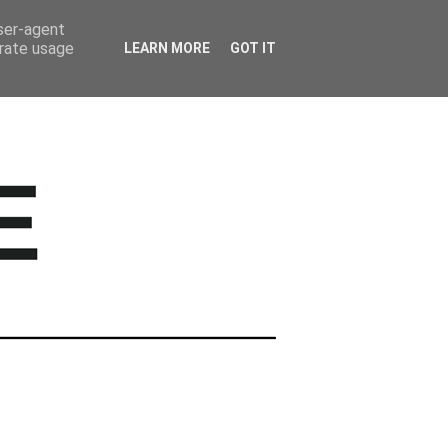
BARWNE TRAVEL
user-agent
erate usage
LEARN MORE
GOT IT