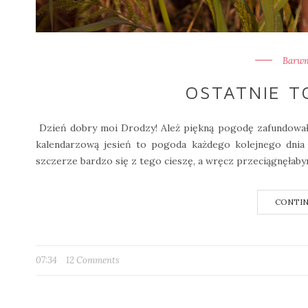
Barwne
OSTATNIE T
Dzień dobry moi Drodzy! Ależ piękną pogodę zafundował
kalendarzową jesień to pogoda każdego kolejnego dnia 
szczerze bardzo się z tego cieszę, a wręcz przeciągnęłabym
CONTIN
07:34
12 Comments