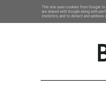
STRONA GŁÓWNA
This site uses cookies from Google to d
are shared with Google along with perf
statistics, and to detect and address 