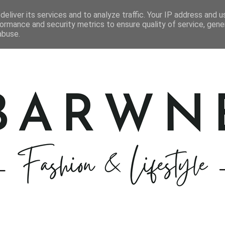
STYLIZACJE
KOSMETYKI
GOTOWANIE
PODRÓŻE
eliver its services and to analyze traffic. Your IP address and 
ormance and security metrics to ensure quality of service, gen
abuse.