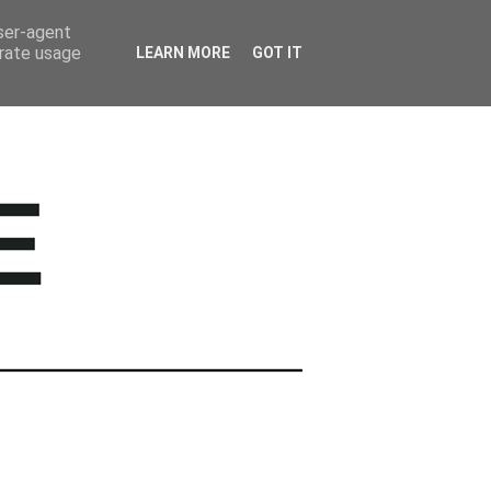
BARWNE TRAVEL
user-agent
erate usage
LEARN MORE
GOT IT