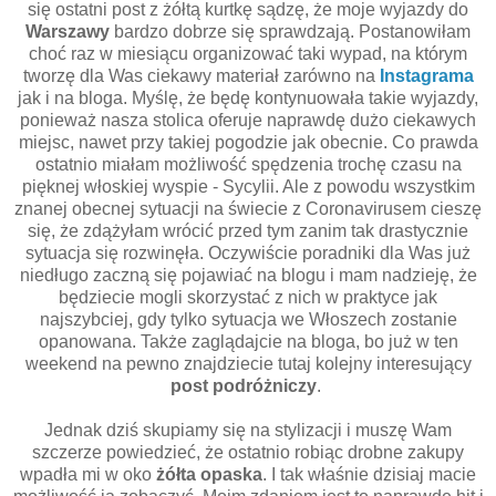
się ostatni post z żółtą kurtkę sądzę, że moje wyjazdy do
Warszawy
bardzo dobrze się sprawdzają. Postanowiłam
choć raz w miesiącu organizować taki wypad, na którym
tworzę dla Was ciekawy materiał zarówno na
Instagrama
jak i na bloga. Myślę, że będę kontynuowała takie wyjazdy,
ponieważ nasza stolica oferuje naprawdę dużo ciekawych
miejsc, nawet przy takiej pogodzie jak obecnie. Co prawda
ostatnio miałam możliwość spędzenia trochę czasu na
pięknej włoskiej wyspie - Sycylii. Ale z powodu wszystkim
znanej obecnej sytuacji na świecie z Coronavirusem cieszę
się, że zdążyłam wrócić przed tym zanim tak drastycznie
sytuacja się rozwinęła. Oczywiście poradniki dla Was już
niedługo zaczną się pojawiać na blogu i mam nadzieję, że
będziecie mogli skorzystać z nich w praktyce jak
najszybciej, gdy tylko sytuacja we Włoszech zostanie
opanowana. Także zaglądajcie na bloga, bo już w ten
weekend na pewno znajdziecie tutaj kolejny interesujący
post podróżniczy
.
Jednak dziś skupiamy się na stylizacji i muszę Wam
szczerze powiedzieć, że ostatnio robiąc drobne zakupy
wpadła mi w oko
żółta opaska
. I tak właśnie dzisiaj macie