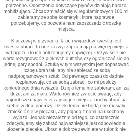
potrzebne. Obostrzenia dotyczące płynów działają bardzo
mobilizująco. Chcąc zmieścić się w regulaminowych 100 ml
zabieramy ze sobą kosmetyki, które naprawdę
potrzebujemy, co pozwala nam zaoszczędzić troszkę
miejsca.
Kluczową w przypadku takich wyjazdów kwestią jest
kwestia ubrań. To one zazwyczaj zajmują najwięcej miejsca
w bagażu i to ich potrzebujemy najwięcej. Oczywiście nie
warto rezygnować z pięknych outfitów, czy ograniczać się do
jednej pary spodni. Sztuką w tym wszystkim jest dopasować
liczbę ubrań tak, aby nie zabierać ze sobą
nadprogramowych sztuk. Od pewnego czasu dokładnie
rozplanowuję, co ze sobą zabrać i co mi posłuży
konkretnego dnia wyjazdu. Dzięki temu nie zabieram, ani za
dużo, ani za mało. Warto również zwrócić uwagę, aby
najgrubsze i najwięcej zajmujące miejsca ciuchy ubrać na
siebie w dniu podróży. Dzięki temu nie będą one musiały
zmieścić się w plecaku, aby pojadą z nami na ukochany
wyjazd. Jednak niezależnie od tego, co ostatecznie
zdecydujemy się zabrać najważniejsze jest odpowiednie
ułożenie plecaka. Ubrania dobrze zawinięte w rulonik nie