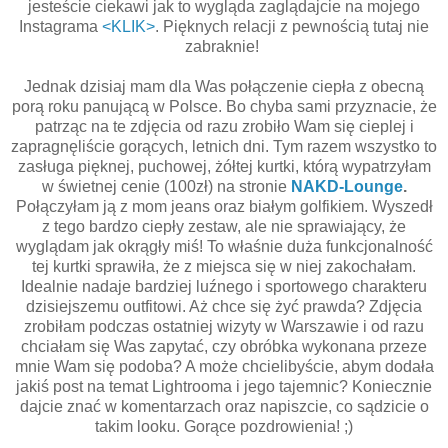
jesteście ciekawi jak to wygląda zaglądajcie na mojego
Instagrama
<KLIK>
. Pięknych relacji z pewnością tutaj nie
zabraknie!
Jednak dzisiaj mam dla Was połączenie ciepła z obecną
porą roku panującą w Polsce. Bo chyba sami przyznacie, że
patrząc na te zdjęcia od razu zrobiło Wam się cieplej i
zapragnęliście gorących, letnich dni. Tym razem wszystko to
zasługa pięknej, puchowej, żółtej kurtki, którą wypatrzyłam
w świetnej cenie (100zł) na stronie
NAKD-Lounge
.
Połączyłam ją z mom jeans oraz białym golfikiem. Wyszedł
z tego bardzo ciepły zestaw, ale nie sprawiający, że
wyglądam jak okrągły miś! To właśnie duża funkcjonalność
tej kurtki sprawiła, że z miejsca się w niej zakochałam.
Idealnie nadaje bardziej luźnego i sportowego charakteru
dzisiejszemu outfitowi. Aż chce się żyć prawda? Zdjęcia
zrobiłam podczas ostatniej wizyty w Warszawie i od razu
chciałam się Was zapytać, czy obróbka wykonana przeze
mnie Wam się podoba? A może chcielibyście, abym dodała
jakiś post na temat Lightrooma i jego tajemnic? Koniecznie
dajcie znać w komentarzach oraz napiszcie, co sądzicie o
takim looku. Gorące pozdrowienia! ;)