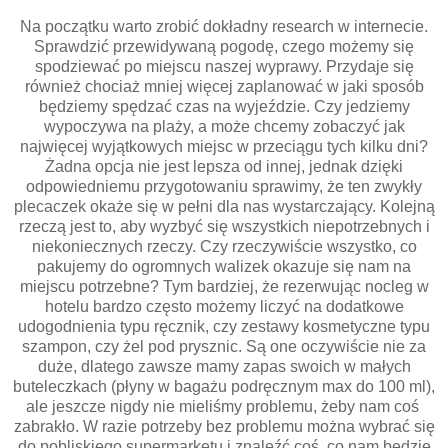
Na początku warto zrobić dokładny research w internecie.
Sprawdzić przewidywaną pogodę, czego możemy się
spodziewać po miejscu naszej wyprawy. Przydaje się
również chociaż mniej więcej zaplanować w jaki sposób
będziemy spędzać czas na wyjeździe. Czy jedziemy
wypoczywa na plaży, a może chcemy zobaczyć jak
najwięcej wyjątkowych miejsc w przeciągu tych kilku dni?
Żadna opcja nie jest lepsza od innej, jednak dzięki
odpowiedniemu przygotowaniu sprawimy, że ten zwykły
plecaczek okaże się w pełni dla nas wystarczający. Kolejną
rzeczą jest to, aby wyzbyć się wszystkich niepotrzebnych i
niekoniecznych rzeczy. Czy rzeczywiście wszystko, co
pakujemy do ogromnych walizek okazuje się nam na
miejscu potrzebne? Tym bardziej, że rezerwując nocleg w
hotelu bardzo często możemy liczyć na dodatkowe
udogodnienia typu ręcznik, czy zestawy kosmetyczne typu
szampon, czy żel pod prysznic. Są one oczywiście nie za
duże, dlatego zawsze mamy zapas swoich w małych
buteleczkach (płyny w bagażu podręcznym max do 100 ml),
ale jeszcze nigdy nie mieliśmy problemu, żeby nam coś
zabrakło. W razie potrzeby bez problemu można wybrać się
do pobliskiego supermarketu i znaleźć coś, co nam będzie