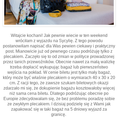
Witajcie kochani! Jak pewnie wiecie w ten weekend
wróciłam z wyjazdu na Sycylię. Z tego powodu
postanowiłam napisać dla Was pewien ciekawy i praktyczny
post. Mianowicie już od pewnego czasu podróżuję tylko z
plecakiem. Zaczęło się to od zmian w polityce prowadzonej
przez tanich przewoźników. Obecnie nawet za małą walizkę
trzeba dopłacić wykupując bagaż lub pierwszeństwo
wejścia na pokład. W cenie biletu jest tylko mały bagaż,
który może być właśnie plecakiem o wymiarach 40 x 30 x 20
cm. Z racji tego, że zawsze szukam biletowych okazji
zdarzało mi się, że dokupienie bagażu kosztowałoby więcej
niż sama cena biletu. Dlatego podróżując obecnie po
Europie zdecydowałam się, że bez problemu poradzę sobie
ze zwykłym plecakiem. I dzisiaj podzielę się z Wami jak
zapakować się w taki bagaż na 5 dniowy wyjazd za
granicę.