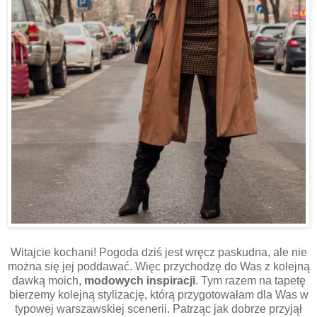
Witajcie kochani! Pogoda dziś jest wręcz paskudna, ale nie
można się jej poddawać. Więc przychodzę do Was z kolejną
dawką moich,
modowych inspiracji
. Tym razem na tapetę
bierzemy kolejną stylizację, którą przygotowałam dla Was w
typowej warszawskiej scenerii. Patrząc jak dobrze przyjął