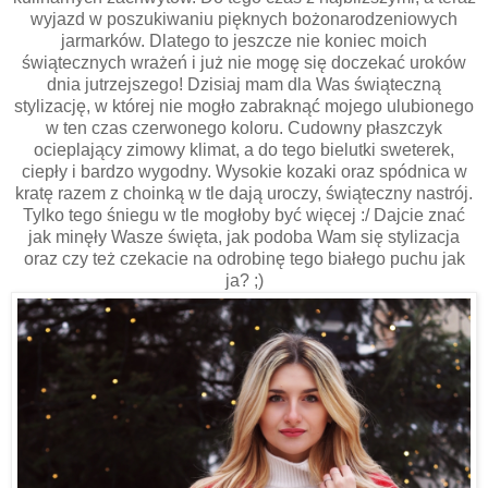
wyjazd w poszukiwaniu pięknych bożonarodzeniowych
jarmarków. Dlatego to jeszcze nie koniec moich
świątecznych wrażeń i już nie mogę się doczekać uroków
dnia jutrzejszego! Dzisiaj mam dla Was świąteczną
stylizację, w której nie mogło zabraknąć mojego ulubionego
w ten czas czerwonego koloru. Cudowny płaszczyk
ocieplający zimowy klimat, a do tego bielutki sweterek,
ciepły i bardzo wygodny. Wysokie kozaki oraz spódnica w
kratę razem z choinką w tle dają uroczy, świąteczny nastrój.
Tylko tego śniegu w tle mogłoby być więcej :/ Dajcie znać
jak minęły Wasze święta, jak podoba Wam się stylizacja
oraz czy też czekacie na odrobinę tego białego puchu jak
ja? ;)