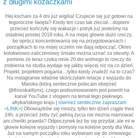
z długimi kozaczkami
Hej kochani za 4 dni już wigilia! Czujecie się już gotowi na
tegoroczne święta? Kiedy ten czas tak zleciał…dopiero
przecież kończyły się wakacje i pstryk już jesteśmy na
ostatniej prostej 2018 roku. A na mojej głowie dużo rzeczy,
bo oprócz koncentrowania się na przygotowaniach i
porządkach to na mojej uczelni nie dają odpocząć. Okres
kolokwiowo-zaliczeniowy śmiało można uznać za otwarty. A
pomimo że teraz czeka mnie 20 dni wolnego to rzeczy do
zrobienia na studia wydaje się jakby więcej niż na co dzień.
Projekt, projektem pogania…tylko kiedy znaleźć na to czas?
Na instagramie właśnie skończyłam relacje z wyjazdu do
Maroka (którą serdecznie polecam obejrzeć
@thisiskaitlynx), czego podsumowaniem jest powrót na
kanał YouTube z vlogiem na temat tego pięknego,
afrykańskiego kraju (
również serdecznie zapraszam
<LINK>
) Obowiązków się mnoży, tylko ten dzień ciągle trwa
24h, a przecież żeby żyć pełnią życia nie można marnować
ani chwilki prawda? Odpoczynek też by się przydał, ale mi w
głowie kolejne wyjazdy i pomysły na kolejne posty dla Was.
Już na samym początku roku wybieram się do zimowego