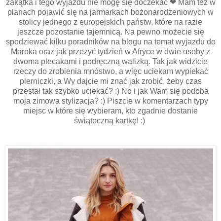
zakątka i tego wyjazdu nie mogę się doczekać ❤ Mam też w
planach pojawić się na jarmarkach bożonarodzeniowych w
stolicy jednego z europejskich państw, które na razie
jeszcze pozostanie tajemnicą. Na pewno możecie się
spodziewać kilku poradników na blogu na temat wyjazdu do
Maroka oraz jak przeżyć tydzień w Afryce w dwie osoby z
dwoma plecakami i podręczną walizką. Tak jak widzicie
rzeczy do zrobienia mnóstwo, a więc uciekam wypiekać
pierniczki, a Wy dajcie mi znać jak zrobić, żeby czas
przestał tak szybko uciekać? :) No i jak Wam się podoba
moja zimowa stylizacja? :) Piszcie w komentarzach typy
miejsc w które się wybieram, kto zgadnie dostanie
świąteczną kartkę! :)