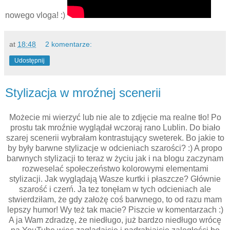
nowego vloga! :)
at
18:48
2 komentarze:
Udostępnij
Stylizacja w mroźnej scenerii
Możecie mi wierzyć lub nie ale to zdjęcie ma realne tło! Po
prostu tak mroźnie wyglądał wczoraj rano Lublin. Do biało
szarej scenerii wybrałam kontrastujący sweterek. Bo jakie to
by były barwne stylizacje w odcieniach szarości? :) A propo
barwnych stylizacji to teraz w życiu jak i na blogu zaczynam
rozweselać społeczeństwo kolorowymi elementami
stylizacji. Jak wyglądają Wasze kurtki i płaszcze? Głównie
szarość i czerń. Ja tez tonęłam w tych odcieniach ale
stwierdziłam, że gdy założę coś barwnego, to od razu mam
lepszy humor! Wy też tak macie? Piszcie w komentarzach :)
A ja Wam zdradzę, że niedługo, już bardzo niedługo wrócę