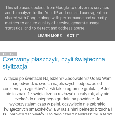
This site uses cookies from Google to deliver its services
and to analyze traffic. Your IP address and user-agent are
shared with Google along with performance and security
metrics to ensure quality of service, generate usage
statistics, and to detect and address abuse.
LEARN MORE
GOT IT
18_12
Czerwony płaszczyk, czyli świąteczna
stylizacja
Witajcie po świętach! Najedzeni? Zadowoleni? Udało Wam
się odwiedzić swoich najbliższych i odpoczać od
codziennych zgiełków? Jeśli tak to ogromne gratulacje! Jeśli
nie to znak, że święta trzeba rozłożyć na cały rok, aby nie
czekać do następnego grudnia na powtórkę. Ja
wykorzystałam czas w pełni, oczywiście nie zabrakło
świątecznych smakołyków, a w raz z nimi pełnego brzucha i
kulinarnych zachwytów. Do tego czas z najbliższymi, a teraz