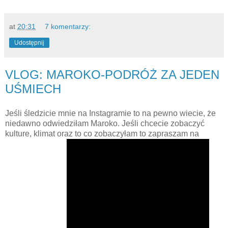
at
20:31
7 komentarzy:
Udostępnij
VLOG: MAROKO-PODRÓŻ ZA JEDEN
UŚMIECH
Jeśli śledzicie mnie na Instagramie to na pewno wiecie, że
niedawno odwiedziłam Maroko. Jeśli chcecie zobaczyć
kulture, klimat oraz to co zobaczyłam to zapraszam na