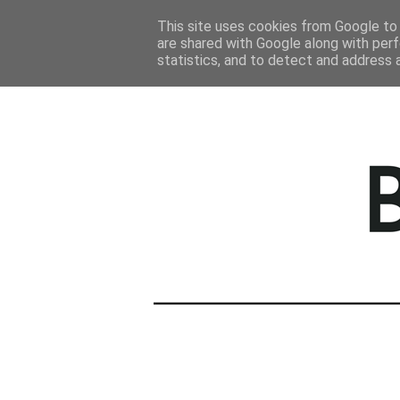
STRONA GŁÓWNA
This site uses cookies from Google to d
are shared with Google along with perf
statistics, and to detect and address 