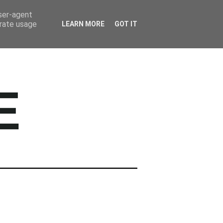
BARWNE TRAVEL
user-agent
erate usage
LEARN MORE
GOT IT