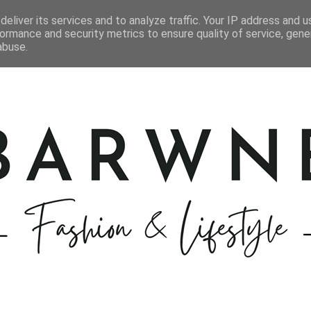
STYLIZACJE
KOSMETYKI
GOTOWANIE
PODRÓŻE
eliver its services and to analyze traffic. Your IP address and 
ormance and security metrics to ensure quality of service, gen
abuse.