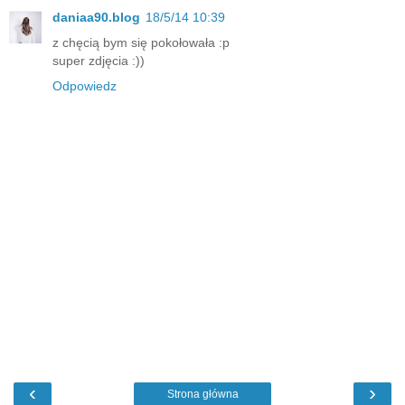
daniaa90.blog
18/5/14 10:39
z chęcią bym się pokołowała :p
super zdjęcia :))
Odpowiedz
‹
›
Strona główna