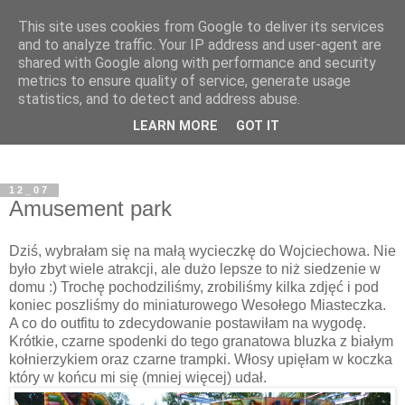
This site uses cookies from Google to deliver its services
and to analyze traffic. Your IP address and user-agent are
shared with Google along with performance and security
metrics to ensure quality of service, generate usage
statistics, and to detect and address abuse.
LEARN MORE
GOT IT
12_07
Amusement park
Dziś, wybrałam się na małą wycieczkę do Wojciechowa. Nie
było zbyt wiele atrakcji, ale dużo lepsze to niż siedzenie w
domu :) Trochę pochodziliśmy, zrobiliśmy kilka zdjęć i pod
koniec poszliśmy do miniaturowego Wesołego Miasteczka.
A co do outfitu to zdecydowanie postawiłam na wygodę.
Krótkie, czarne spodenki do tego granatowa bluzka z białym
kołnierzykiem oraz czarne trampki. Włosy upięłam w koczka
który w końcu mi się (mniej więcej) udał.