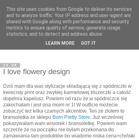
This site uses cookies from Google to deliver its services
and to analyze traffic. Your IP address and user-agent are
shared with Google along with performance and security
metrics to ensure quality of service, generate usage
statistics, and to detect and address abuse.
LEARN MORE
GOT IT
14_08
I love flowery design
Dziś mam dla was stylizacje składającą się z spódniczki w
kwiecisty print oraz zwykłej karmelowej bluzeczki a całość
dopełnia kapelusz. Powiem od razu że w spódniczce się
zakochałam i jest ona moim nr 1! W outficie możecie
zobaczyć też kilka czarnych akcentów. Ten ze złotem to
bransoletka ze sklepu
Born Pretty Store
. Już wcześniej
pokazywałam wam wisiorek i bransoletkę. Powiem wam
szczerze że na początku nie byłam przekonana do
zamawiania tam produktów bo wiadomo niska cena+chiński