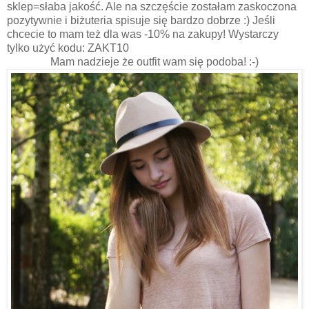
sklep=słaba jakość. Ale na szczęście zostałam zaskoczona
pozytywnie i biżuteria spisuje się bardzo dobrze :) Jeśli
chcecie to mam też dla was -10% na zakupy! Wystarczy
tylko użyć kodu: ZAKT10
Mam nadzieje że outfit wam się podoba! :-)