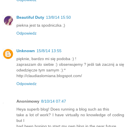
Beautiful Duty
13/8/14 15:50
piekna jest ta spodniczka ;)
Odpowiedz
Unknown
15/8/14 13:55
pięknie, bardzo mi się podoba :) !
zapraszam do siebie :) obserwujemy ? jeśli tak zacznij a się
odwdzięcze tym samym :):*
http://claudiaslomiana.blogspot.com/
Odpowiedz
Anonimowy
8/10/14 07:47
Heya superb blog! Does running a blog such as this
take a lot of work? I have virtually no knowledge of coding
but I
had been hoping to start my own blog in the near future.