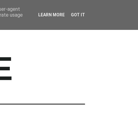
BARWNE TRAVEL
user-agent
erate usage
LEARN MORE
GOT IT