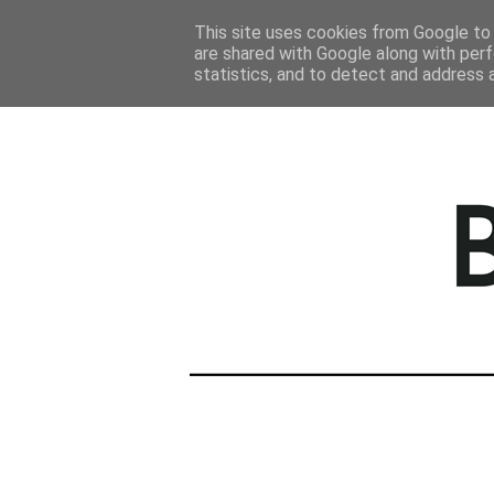
STRONA GŁÓWNA
This site uses cookies from Google to d
are shared with Google along with perf
statistics, and to detect and address 