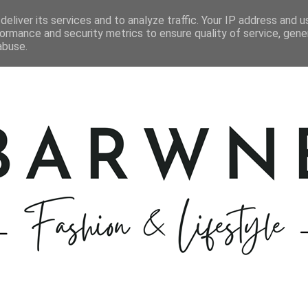
STYLIZACJE
KOSMETYKI
GOTOWANIE
PODRÓŻE
eliver its services and to analyze traffic. Your IP address and 
ormance and security metrics to ensure quality of service, gen
abuse.