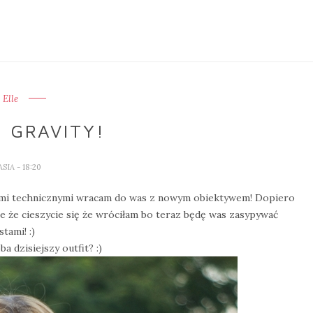
Elle
 GRAVITY!
ASIA
- 18:20
mi technicznymi wracam do was z nowym obiektywem! Dopiero
je że cieszycie się że wróciłam bo teraz będę was zasypywać
tami! :)
a dzisiejszy outfit? :)