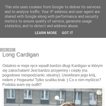
This site uses cookies from Google to deliver its services
and to analyze traffic. Your IP address and user-agent are
shared with Google along with performance and security
metrics to ensure quality of service, generate usage
statistics, and to detect and address abuse.
LEARN MORE
GOT IT
15_03
Long Cardigan
Ostatnio w moje ręce wpadł bardzo długi Kardigan w którym
się zakochałam! Jest bardzo przyjemny i ciepły (na
pogodowe niespodzianki, idealny). Uwielbiam jego krój,
rodem z Hogwartu! Tylko szalika brak :) Co o nim myślicie?
Podoba wam się outfit?