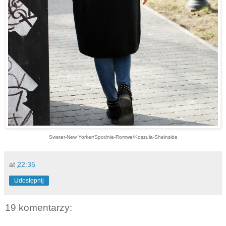
Sweter-New Yorker/Spodnie-Romwe/Koszula-Sheinside
at
22:35
Udostępnij
19 komentarzy: