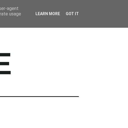
BARWNE TRAVEL
user-agent
erate usage
LEARN MORE
GOT IT