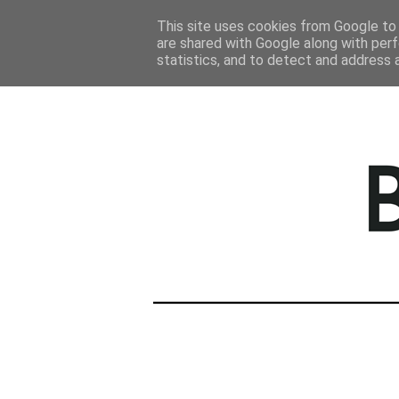
STRONA GŁÓWNA
This site uses cookies from Google to d
are shared with Google along with perf
statistics, and to detect and address 