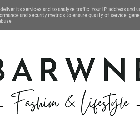
STYLIZACJE
KOSMETYKI
GOTOWANIE
PODRÓŻE
eliver its services and to analyze traffic. Your IP address and 
ormance and security metrics to ensure quality of service, gen
abuse.