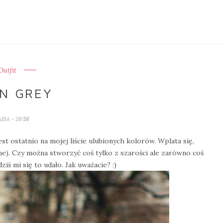
Outfit
IN GREY
ASIA
- 20:58
st ostatnio na mojej liście ulubionych kolorów. Wplata się,
e). Czy można stworzyć coś tylko z szarości ale zarówno coś
iś mi się to udało. Jak uważacie? :)