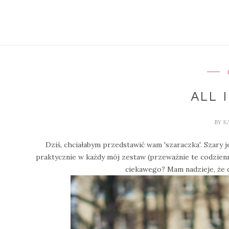
ALL 
BY
K
Dziś, chciałabym przedstawić wam 'szaraczka'. Szary je
praktycznie w każdy mój zestaw (przeważnie te codzienn
ciekawego? Mam nadzieje, że dz