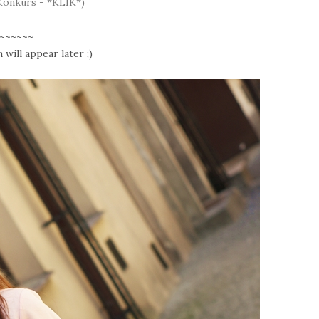
Konkurs - *KLIK*)
~~~~~~
 will appear later ;)