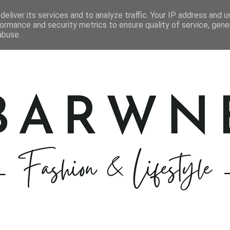
STYLIZACJE
KOSMETYKI
GOTOWANIE
PODRÓŻE
eliver its services and to analyze traffic. Your IP address and 
ormance and security metrics to ensure quality of service, gen
abuse.