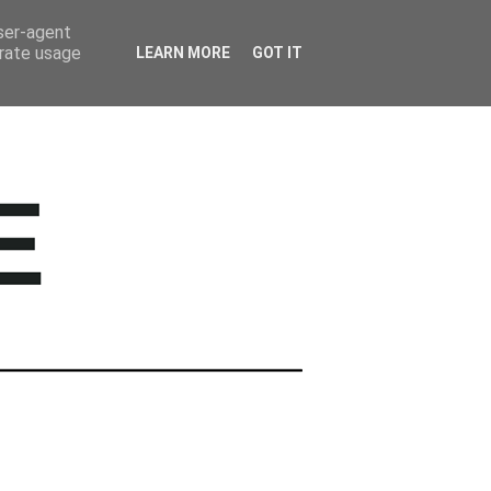
BARWNE TRAVEL
user-agent
erate usage
LEARN MORE
GOT IT