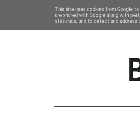
STRONA GŁÓWNA
This site uses cookies from Google to d
are shared with Google along with perf
statistics, and to detect and address 