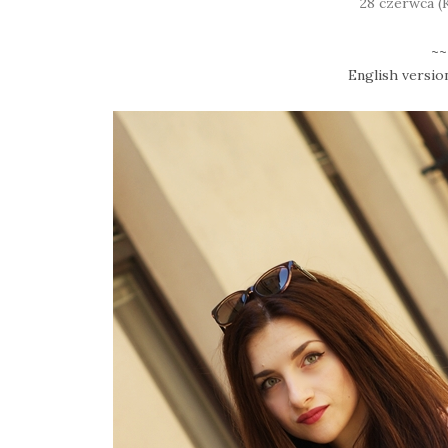
28 czerwca
(
~~
English version