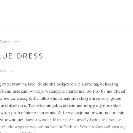
Dress
LUE DRESS
ASIA
- 18:20
cy zestaw na lato. Sukienka połączona z subtelną, delikatną
yślami usiekam w moje wakacyjne marzenia. Bo kto by nie chciał
ńce za wieżą Eiffla, albo klimat nadmorskiej Barcelony, gdzie
architekture. Tak własnie jak widzicie nie mogę się doczekać
swoje podróżnicze marzenia. W te wakacje na pewno uda mi się
zapewne już dawno wiecie.
Może nie zauważyliście ale jeszcze
ożecie wygrać wyjazd na Berlin Fashion Week który odbywa się