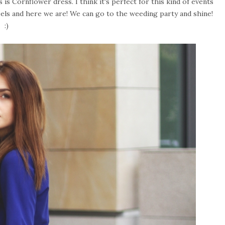
is Cornflower dress. I think it's perfect for this kind of events
 heels and here we are! We can go to the weeding party and shine!
:)