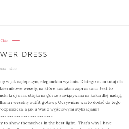
Chic
WER DRESS
ASIA
- 15:00
się w jak najlepszym, eleganckim wydaniu. Dlatego mam tutaj dla
ziernikowe weselę, na które zostałam zaproszona. Jest to
ncki krój oraz stójka na górze zawiązywana na kokardkę nadają
ilkami i weselny outfit gotowy. Oczywiście warto dodać do tego
rozpieszcza, a jak u Was z wyjściowymi stylizacjami?
~~~~~~~~~~~~~~~~~~~~~~~
ty to show themselves in the best light. That's why I have