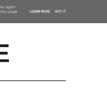
BARWNE TRAVEL
user-agent
erate usage
LEARN MORE
GOT IT