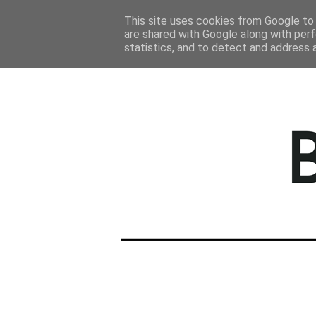
STRONA GŁÓWNA
This site uses cookies from Google to d
are shared with Google along with perf
statistics, and to detect and address 