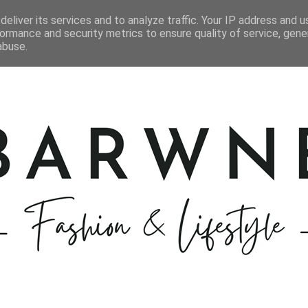
STYLIZACJE
KOSMETYKI
GOTOWANIE
PODRÓŻE
eliver its services and to analyze traffic. Your IP address and 
ormance and security metrics to ensure quality of service, gen
abuse.