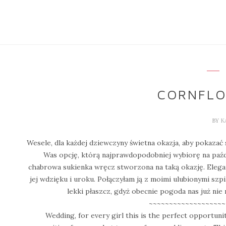
CORNFLO
BY
K
Wesele, dla każdej dziewczyny świetna okazja, aby pokazać 
Was opcję, którą najprawdopodobniej wybiorę na paźd
chabrowa sukienka wręcz stworzona na taką okazję. Elega
jej wdzięku i uroku. Połączyłam ją z moimi ulubionymi szp
lekki płaszcz, gdyż obecnie pogoda nas już nie 
~~~~~~~~~~~~~~~~~~~
Wedding, for every girl this is the perfect opportuni