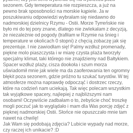
sezonem. Gdy temeperatura nie rozpieszcza, a już na
pewno brak sposobności na morskie kąpiele. Ja w
poszukiwaniu odpowiedzi wybrałam się niedawno do
nadmorskiej dzielnicy Rzymu - Ostii. Morze Tyrreńskie nie
było mi do tej pory znane, dlatego nie zwlekałam z decyzją,
że niezależnie od pogody (trafiłam w Rzymie na śnieg i
temperature w okolicach 0 stopni) z chęcią zobaczę jak się
prezentuje. I nie zawiodłam się! Palmy wzdłuż promenady,
piękne molo piaszczysta i w miarę czysta plaża tworzyły
specjalny klimat, taki którego nie znajdziemy nad Bałtykiem.
Spacer wzdłuż plaży, cisza dookoła i szum morza
uświadomił mnie jak wiele ma da zaoferowania ten ogromny
błękit poza sezonem, gdzie próżno tu szukać turystów. W tej
atmosferze można naprawdę odpocząć i dostrzec rzeczy,
które na codzień nam uciekają. Tak więc polecam wszystkim
tak wyjątkowe spacery, najlepiej z najbliższymi nam
osobami! Oczywiście zadbałam o to, żebyście choć troszkę
mogli poczuć jak to wyglądało i mam dla Was porcję zdjęć z
pięknej nadmorskiej Ostii. Słońce nie opuszczało mnie tam
nawet na chwilę!
Jak Wam się podobają zdjęcia? Lubicie wypady nad morze,
czy raczej ich unikacie? :D