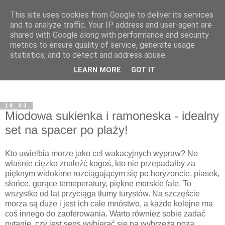
This site uses cookies from Google to deliver its services
and to analyze traffic. Your IP address and user-agent are
shared with Google along with performance and security
metrics to ensure quality of service, generate usage
statistics, and to detect and address abuse.
LEARN MORE
GOT IT
18_03
Miodowa sukienka i ramoneska - idealny
set na spacer po plaży!
Kto uwielbia morze jako cel wakacyjnych wypraw? No
właśnie ciężko znaleźć kogoś, kto nie przepadałby za
pięknym widokime rozciągającym się po horyzoncie, piasek,
słońce, gorące temeperatury, piękne morskie fale. To
wszystko od lat przyciąga tłumy turystów. Na szczęście
morza są duże i jest ich całe mnóstwo, a każde kolejne ma
coś innego do zaoferowania. Warto również sobie zadać
pytanie, czy jest sens wybierać się na wybrzeża poza