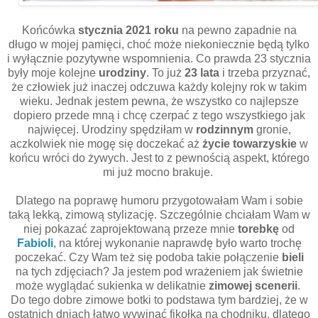
Końcówka
stycznia 2021 roku
na pewno zapadnie na
długo w mojej pamięci, choć może niekoniecznie będą tylko
i wyłącznie pozytywne wspomnienia. Co prawda 23 stycznia
były moje kolejne
urodziny
. To już
23 lata
i trzeba przyznać,
że człowiek już inaczej odczuwa każdy kolejny rok w takim
wieku. Jednak jestem pewna, że wszystko co najlepsze
dopiero przede mną i chcę czerpać z tego wszystkiego jak
najwięcej. Urodziny spędziłam w
rodzinnym
gronie,
aczkolwiek nie mogę się doczekać aż
życie towarzyskie
w
końcu wróci do żywych. Jest to z pewnością aspekt, którego
mi już mocno brakuje.
Dlatego na poprawę humoru przygotowałam Wam i sobie
taką lekką, zimową stylizację. Szczególnie chciałam Wam w
niej pokazać zaprojektowaną przeze mnie
torebkę
od
Fabioli
, na której wykonanie naprawdę było warto trochę
poczekać. Czy Wam też się podoba takie połączenie
bieli
na tych zdjęciach? Ja jestem pod wrażeniem jak świetnie
może wyglądać sukienka w delikatnie
zimowej scenerii
.
Do tego dobre zimowe botki to podstawa tym bardziej, że w
ostatnich dniach łatwo wywinąć fikołka na chodniku, dlatego