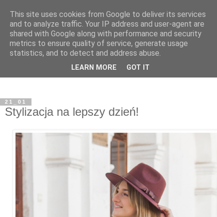
This site uses cookies from Google to deliver its services
and to analyze traffic. Your IP address and user-agent are
shared with Google along with performance and security
metrics to ensure quality of service, generate usage
statistics, and to detect and address abuse.
LEARN MORE
GOT IT
21_01
Stylizacja na lepszy dzień!