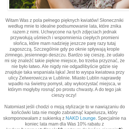
Witam Was z pola pełnego pięknych kwiatów! Słoneczniki
według mnie to idealne podsumowanie lata, które znika
razem z nimi. Uchwycone na tych zdjęciach jednak
przywołują uśmiech i wspomnienia ciepłych promieni
słońca, które mam nadzieję jeszcze parę razy tutaj
zagoszczą. Szczególnie gdy po oknie spływają krople
zimnego, jesiennego deszczu. Bardzo się cieszę, że udało
mi się znaleźć takie piękne miejsce, bo trzeba przyznać, że
nie było łatwo. Ale nigdy nie odgadlibyście gdzie się
znajduje taka wspaniała łąka! Jest to wyspa kwiatowa przy
ulicy Zelwerowicza w Lublinie. Miasto Lublin naprawdę
wpadło na świetny pomysł, aby wykorzystać miejsca, w
którym mogłyby rosnąć po prostu chwasty. A do tego jak
cieszy oczy!
Natomiast jeśli chodzi o moją stylizacje to w nawiązaniu do
końcówki lata nie mogło zabraknąć kapelusza, który
skomponowałam z sukienką z
NAKD Lounge
. Specjalnie na
koniec lata mam dla Was 10% rabatu z