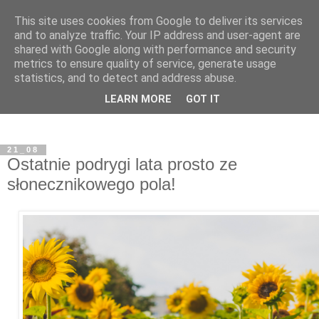
This site uses cookies from Google to deliver its services
and to analyze traffic. Your IP address and user-agent are
shared with Google along with performance and security
metrics to ensure quality of service, generate usage
statistics, and to detect and address abuse.
LEARN MORE
GOT IT
21_08
Ostatnie podrygi lata prosto ze
słonecznikowego pola!