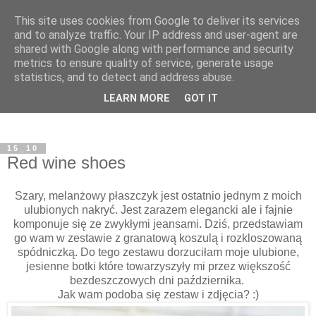
This site uses cookies from Google to deliver its services
and to analyze traffic. Your IP address and user-agent are
shared with Google along with performance and security
metrics to ensure quality of service, generate usage
statistics, and to detect and address abuse.
LEARN MORE
GOT IT
15_10
Red wine shoes
Szary, melanżowy płaszczyk jest ostatnio jednym z moich
ulubionych nakryć. Jest zarazem elegancki ale i fajnie
komponuje się ze zwykłymi jeansami. Dziś, przedstawiam
go wam w zestawie z granatową koszulą i rozkloszowaną
spódniczką. Do tego zestawu dorzuciłam moje ulubione,
jesienne botki które towarzyszyły mi przez większość
bezdeszczowych dni października.
Jak wam podoba się zestaw i zdjęcia? :)