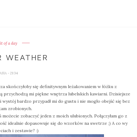
it of a day
R WEATHER
ASIA
- 21:34
zcza skończyłoby się definitywnym leżakowaniem w łóżku z
 przychodzą mi piękne wnętrza lubelskich kawiarni. Dzisiejsze
 i wystój bardzo przypadł mi do gustu i nie mogło obejść się bez
 tam zrobionych.
iś możecie zobaczyć jeden z moich ulubionych. Połączyłam go z
łość idealnie dopasowuje się do wzorków na swetrze ;) A co wy
ciach i zestawie? :)