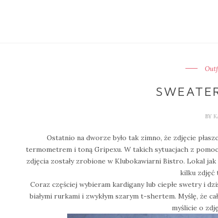
Outf
SWEATE
BY
K
Ostatnio na dworze było tak zimno, że zdjęcie płas
termometrem i toną Gripexu. W takich sytuacjach z pomocą
zdjęcia zostały zrobione w Klubokawiarni Bistro. Lokal jak
kilku zdjęć
Coraz częściej wybieram kardigany lub ciepłe swetry i dz
białymi rurkami i zwykłym szarym t-shertem. Myślę, że ca
myślicie o zdję