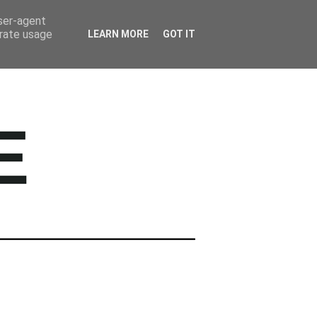
BARWNE TRAVEL
user-agent
erate usage
LEARN MORE
GOT IT