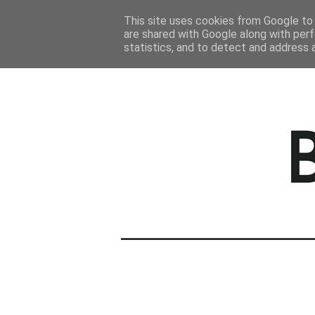
STRONA GŁÓWNA
This site uses cookies from Google to d
are shared with Google along with perf
statistics, and to detect and address 