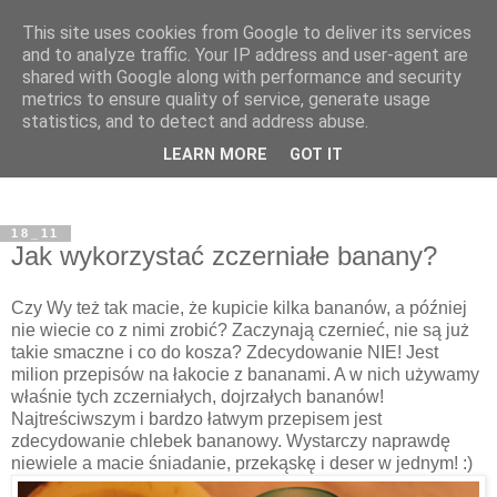
This site uses cookies from Google to deliver its services
and to analyze traffic. Your IP address and user-agent are
shared with Google along with performance and security
metrics to ensure quality of service, generate usage
statistics, and to detect and address abuse.
LEARN MORE
GOT IT
18_11
Jak wykorzystać zczerniałe banany?
Czy Wy też tak macie, że kupicie kilka bananów, a później
nie wiecie co z nimi zrobić? Zaczynają czernieć, nie są już
takie smaczne i co do kosza? Zdecydowanie NIE! Jest
milion przepisów na łakocie z bananami. A w nich używamy
właśnie tych zczerniałych, dojrzałych bananów!
Najtreściwszym i bardzo łatwym przepisem jest
zdecydowanie chlebek bananowy. Wystarczy naprawdę
niewiele a macie śniadanie, przekąskę i deser w jednym! :)