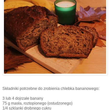
Składniki potrzebne do zrobienia chlebka bananowego:
3 lub 4 dojrzałe banany
75 g masła, roztopionego (ostudzonego)
1/4 szklanki drobnego cukru