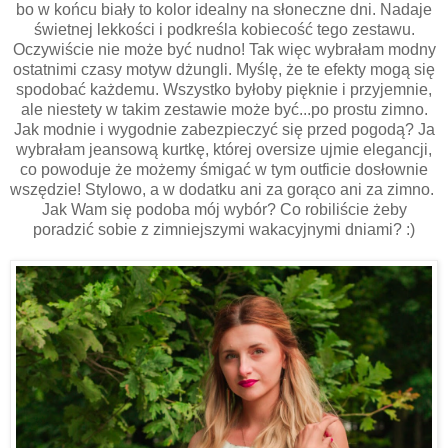
bo w końcu biały to kolor idealny na słoneczne dni. Nadaje
świetnej lekkości i podkreśla kobiecość tego zestawu.
Oczywiście nie może być nudno! Tak więc wybrałam modny
ostatnimi czasy motyw dżungli. Myślę, że te efekty mogą się
spodobać każdemu. Wszystko byłoby pięknie i przyjemnie,
ale niestety w takim zestawie może być...po prostu zimno.
Jak modnie i wygodnie zabezpieczyć się przed pogodą? Ja
wybrałam jeansową kurtkę, której oversize ujmie elegancji,
co powoduje że możemy śmigać w tym outficie dosłownie
wszędzie! Stylowo, a w dodatku ani za gorąco ani za zimno.
Jak Wam się podoba mój wybór? Co robiliście żeby
poradzić sobie z zimniejszymi wakacyjnymi dniami? :)