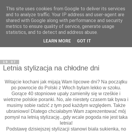
This site uses cookies from Google to deliver its services
and to analyze traffic. Your IP address and user-agent are
shared with Google along with performance and security
metrics to ensure quality of service, generate usage
statistics, and to detect and address abuse.
LEARN MORE
GOT IT
19_07
Letnia stylizacja na chłodne dni
Witajcie kochani jak mijają Wam lipcowe dni? Na początku
po powrocie do Polski z Włoch byłam lekko w szoku.
Gorące 40 stopniowe upały zamieniły się w rześkie i
wietrzne polskie poranki. No, ale niestety czasem tak bywa i
musimy sobie radzić z tym pod każdym względem. Także
ubraniowo! Dlatego chciałabym Wam zaprezentować mój
pomysł na letnią stylizację...gdy wcale pogoda nie jest taka
letnia!
Podstawę dzisiejszej stylizacji stanowi biała sukienka, no