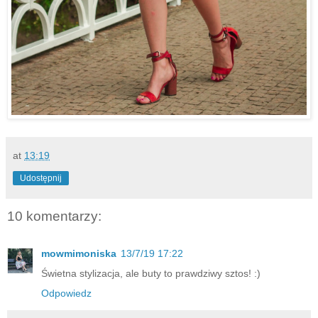
at
13:19
Udostępnij
10 komentarzy:
mowmimoniska
13/7/19 17:22
Świetna stylizacja, ale buty to prawdziwy sztos! :)
Odpowiedz