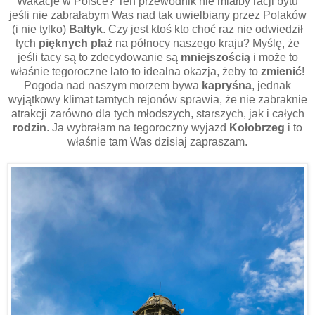
Wakacje w Polsce? Ten przewodnik nie miałby racji bytu
jeśli nie zabrałabym Was nad tak uwielbiany przez Polaków
(i nie tylko)
Bałtyk
. Czy jest ktoś kto choć raz nie odwiedził
tych
pięknych plaż
na północy naszego kraju? Myślę, że
jeśli tacy są to zdecydowanie są
mniejszością
i może to
właśnie tegoroczne lato to idealna okazja, żeby to
zmienić
!
Pogoda nad naszym morzem bywa
kapryśna
, jednak
wyjątkowy klimat tamtych rejonów sprawia, że nie zabraknie
atrakcji zarówno dla tych młodszych, starszych, jak i całych
rodzin
. Ja wybrałam na tegoroczny wyjazd
Kołobrzeg
i to
właśnie tam Was dzisiaj zapraszam.