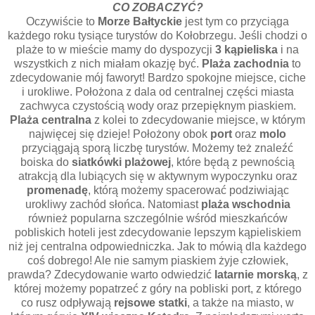
CO ZOBACZYĆ?
Oczywiście to
Morze Bałtyckie
jest tym co przyciąga
każdego roku tysiące turystów do Kołobrzegu. Jeśli chodzi o
plaże to w mieście mamy do dyspozycji
3 kąpieliska
i na
wszystkich z nich miałam okazję być.
Plaża zachodnia
to
zdecydowanie mój faworyt! Bardzo spokojne miejsce, ciche
i urokliwe. Położona z dala od centralnej części miasta
zachwyca czystością wody oraz przepięknym piaskiem.
Plaża centralna
z kolei to zdecydowanie miejsce, w którym
najwięcej się dzieje! Położony obok
port
oraz
molo
przyciągają sporą liczbę turystów. Możemy też znaleźć
boiska do
siatkówki plażowej
, które będą z pewnością
atrakcją dla lubiących się w aktywnym wypoczynku oraz
promenadę
, którą możemy spacerować podziwiając
urokliwy zachód słońca. Natomiast
plaża
wschodnia
również popularna szczególnie wśród mieszkańców
pobliskich hoteli jest zdecydowanie lepszym kąpieliskiem
niż jej centralna odpowiedniczka. Jak to mówią dla każdego
coś dobrego! Ale nie samym piaskiem żyje człowiek,
prawda? Zdecydowanie warto odwiedzić
latarnie morską
, z
której możemy popatrzeć z góry na pobliski port, z którego
co rusz odpływają
rejsowe statki
, a także na miasto, w