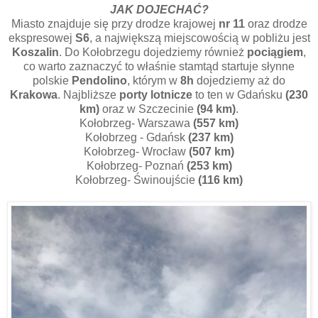
JAK DOJECHAĆ?
Miasto znajduje się przy drodze krajowej
nr 11
oraz drodze
ekspresowej
S6
, a największą miejscowością w pobliżu jest
Koszalin
. Do Kołobrzegu dojedziemy również
pociągiem
,
co warto zaznaczyć to właśnie stamtąd startuje słynne
polskie
Pendolino
, którym w
8h
dojedziemy aż do
Krakowa
. Najbliższe
porty lotnicze
to ten w Gdańsku
(230
km)
oraz w Szczecinie
(94 km)
.
Kołobrzeg- Warszawa
(557 km)
Kołobrzeg - Gdańsk
(237 km)
Kołobrzeg- Wrocław
(507 km)
Kołobrzeg- Poznań
(253 km)
Kołobrzeg- Świnoujście
(116 km)