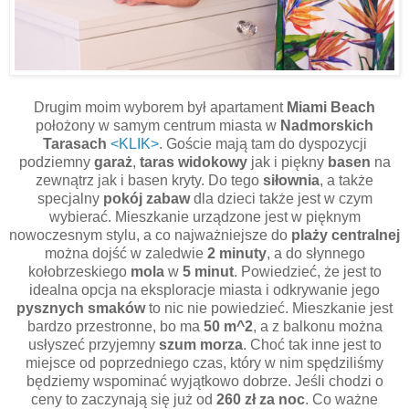
Drugim moim wyborem był apartament
Miami Beach
położony w samym centrum miasta w
Nadmorskich
Tarasach
<KLIK>
. Goście mają tam do dyspozycji
podziemny
garaż
,
taras widokowy
jak i piękny
basen
na
zewnątrz jak i basen kryty. Do tego
siłownia
, a także
specjalny
pokój zabaw
dla dzieci także jest w czym
wybierać. Mieszkanie urządzone jest w pięknym
nowoczesnym stylu, a co najważniejsze do
plaży centralnej
można dojść w zaledwie
2 minuty
, a do słynnego
kołobrzeskiego
mola
w
5 minut
. Powiedzieć, że jest to
idealna opcja na eksploracje miasta i odkrywanie jego
pysznych smaków
to nic nie powiedzieć. Mieszkanie jest
bardzo przestronne, bo ma
50 m^2
, a z balkonu można
usłyszeć przyjemny
szum
morza
. Choć tak inne jest to
miejsce od poprzedniego czas, który w nim spędziliśmy
będziemy wspominać wyjątkowo dobrze. Jeśli chodzi o
ceny to zaczynają się już od
260 zł za noc
. Co ważne