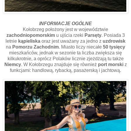
INFORMACJE OGÓLNE
Kołobrzeg położony jest w województwie
zachodniopomorskim
u ujścia rzeki
Parsęty
. Posiada 3
letnie
kąpieliska
oraz jest uważany za jedno z
uzdrowisk
na
Pomorzu Zachodnim
. Miasto liczy niecałe
50 tysięcy
mieszkańców, jednak w sezonie ta liczba zwiększa się
kilkukrotnie, a oprócz Polaków licznie zjeżdżają tu także
Niemcy
. W Kołobrzegu znajduje się również
port morski
z
funkcjami: handlową, rybacką, pasażerską i jachtową.