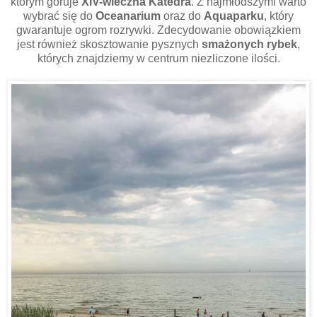
którym góruje
XIV-wieczna Katedra
. Z najmłodszymi warto
wybrać się do
Oceanarium
oraz do
Aquaparku
, który
gwarantuje ogrom rozrywki. Zdecydowanie obowiązkiem
jest również skosztowanie pysznych
smażonych
rybek
,
których znajdziemy w centrum niezliczone ilości.