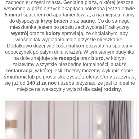
zachodniej części miasta. Genialna plaża, o której jeszcze
wspomnę w późniejszych akapitach położona jest zaledwie
5 minut
spacerem od apartamentowca, a na miejscu mamy
do dyspozycji
kryty basen
oraz
saunę
. Co do samego
mieszkanka jestem po prostu zachwycona! Praktyczny
wystrój
oraz te
kolory
sprawiają, że chciałabym, aby
właśnie tak wyglądało moje przyszłe mieszkanie.
Dodatkowo dużej wielkości
balkon
pozwala na spokojny
odpoczynek po całym dniu wrażeń. W tym samym budynku
na dole znajduje się
recepcja
oraz
biuro
, w którym
załatwimy wszystkie niezbędne formalności, a także
restauracja
, w której jeśli chcemy możemy wykupić sobie
śniadania
lub po prostu skorzystać z oferty. Ceny zaczynają
się już od
140 zł za noc
i trzeba przyznać, że jest to idealne
miejsce na wakacyjny wyjazd dla
całej rodziny
.