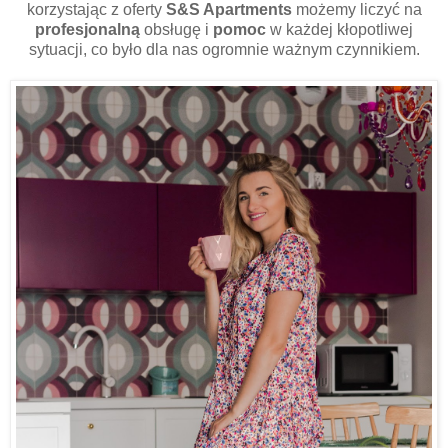
korzystając z oferty
S&S Apartments
możemy liczyć na
profesjonalną
obsługę i
pomoc
w każdej kłopotliwej
sytuacji, co było dla nas ogromnie ważnym czynnikiem.