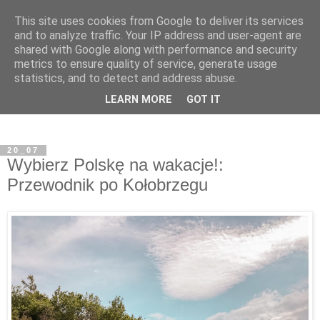
This site uses cookies from Google to deliver its services
and to analyze traffic. Your IP address and user-agent are
shared with Google along with performance and security
metrics to ensure quality of service, generate usage
statistics, and to detect and address abuse.
LEARN MORE
GOT IT
20_07
Wybierz Polskę na wakacje!:
Przewodnik po Kołobrzegu