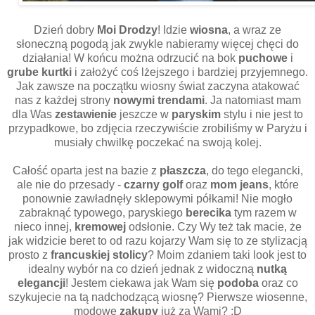
Dzień dobry
Moi Drodzy
! Idzie
wiosna
, a wraz ze
słoneczną pogodą jak zwykle nabieramy więcej chęci do
działania! W końcu można odrzucić na bok
puchowe
i
grube kurtki
i założyć coś lżejszego i bardziej przyjemnego.
Jak zawsze na początku wiosny świat zaczyna atakować
nas z każdej strony
nowymi trendami
. Ja natomiast mam
dla Was
zestawienie
jeszcze w
paryskim
stylu i nie jest to
przypadkowe, bo zdjęcia rzeczywiście zrobiliśmy w Paryżu i
musiały chwilkę poczekać na swoją kolej.
Całość oparta jest na bazie z
płaszcza
, do tego elegancki,
ale nie do przesady -
czarny golf
oraz
mom jeans
, które
ponownie zawładnęły sklepowymi półkami! Nie mogło
zabraknąć typowego, paryskiego
berecika
tym razem w
nieco innej,
kremowej
odsłonie. Czy Wy też tak macie, że
jak widzicie beret to od razu kojarzy Wam się to ze stylizacją
prosto z
francuskiej stolicy
? Moim zdaniem taki look jest to
idealny wybór na co dzień jednak z widoczną
nutką
elegancji
! Jestem ciekawa jak Wam się
podoba
oraz co
szykujecie na tą nadchodzącą wiosnę? Pierwsze wiosenne,
modowe
zakupy
już za Wami? :D