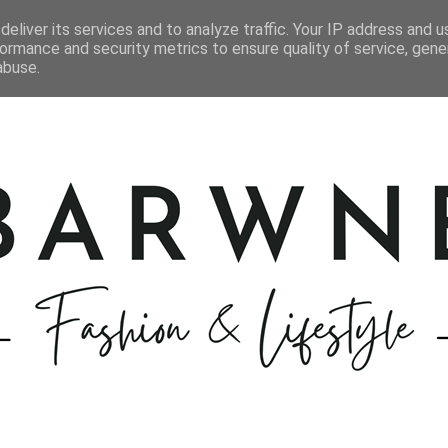
STYLIZACJE
KOSMETYKI
GOTOWANIE
PODRÓŻE
eliver its services and to analyze traffic. Your IP address and 
ormance and security metrics to ensure quality of service, gen
abuse.