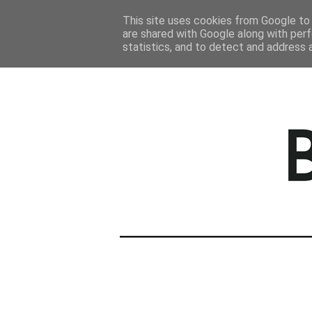
STRONA GŁÓWNA
This site uses cookies from Google to d
are shared with Google along with perf
statistics, and to detect and address 