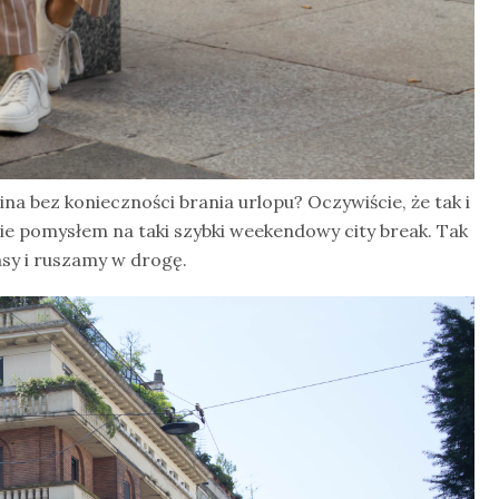
a bez konieczności brania urlopu? Oczywiście, że tak i
nie pomysłem na taki szybki weekendowy city break. Tak
asy i ruszamy w drogę.