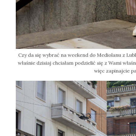
Czy da się wybrać na weekend do Mediolanu z Lublin
właśnie dzisiaj chciałam podzielić się z Wami właś
więc zapinajcie p