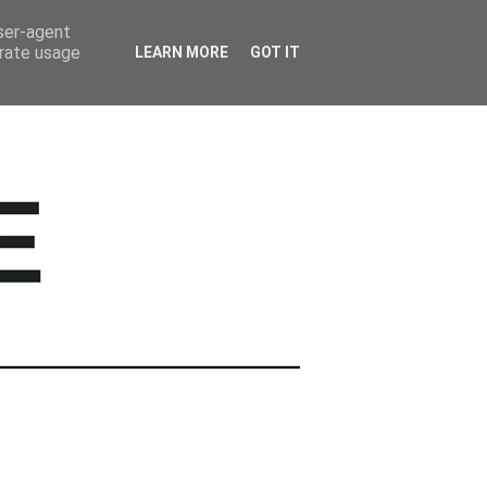
BARWNE TRAVEL
user-agent
erate usage
LEARN MORE
GOT IT