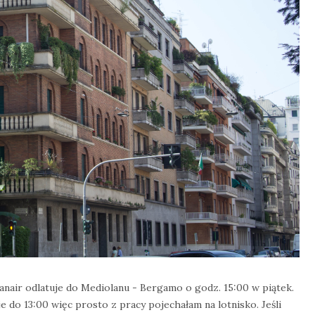
anair odlatuje do Mediolanu - Bergamo o godz. 15:00 w piątek.
je do 13:00 więc prosto z pracy pojechałam na lotnisko. Jeśli