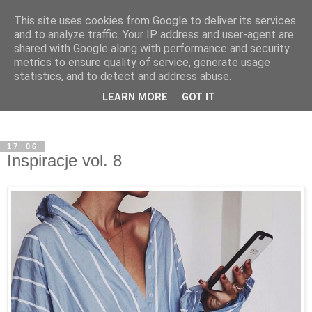
This site uses cookies from Google to deliver its services
and to analyze traffic. Your IP address and user-agent are
shared with Google along with performance and security
metrics to ensure quality of service, generate usage
statistics, and to detect and address abuse.
LEARN MORE
GOT IT
17_06
Inspiracje vol. 8