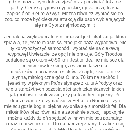
gdzie można było dobrze zjeść oraz podziwiać lokalne
jachty. Ceny są typowo cypryjskie, np za pizzę trzeba
zapłacić od 8 euro wzwyż. Można również wybrać się do
zoo, co może być ciekawą atrakcją dla osób wybierających
się na Cypr z najmłodszymi ;)
Jednak największym atutem Limassol jest lokalizacja, która
sprawia, że jest to miasto świetne jako baza wypadowa! Nic
tylko wypożyczyć samochód i wybrać się na ciekawą
wyprawę! Uwierzcie, że opcji nie brakuje. Góry Troodos
oddalone są o około 40-50 km. Jest to idealne miejsce dla
miłośników trekkingu, a w zimie także dla
miłośników...narciarskich stoków! Znajduje się tam też
słynna, mitologiczna góra Olimp. 70 km na zachód i
jesteśmy w pięknym Pafos słynące z kultu Afrodyty oraz
wielu starożytnych pozostałości architektonicznych takich
jak grobowce królewskie, czy park archeologiczny. Po
drodze warto zatrzymać się w Petra tou Romiou, czyli
miejscu gdzie bogini piękna wyłoniła się z morskich fal. Dla
miłośników plaż również nie zabraknie atrakcji, spokojnie
można każdy dzień spędzać w innym miejscu poznając
coraz to nowe okolice. Do najbardziej znanych zalicza się
Kourion Beach, Lady's Mile Beach, o której mogliście