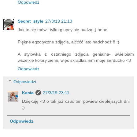
Odpowiedz
Secret_style
27/3/19 21:13
Jak to się mówi, tylko głupcy się nudzą ;) hehe
Piękne egzotyczne zdjęcia, ajćććć lato nadchodź !! :)
A stylówka z ostatniego zdjęcia genialna- uwielbiam
wszelkie kolory ziemi, więc skradłaś nim moje serducho <3
Odpowiedz
Odpowiedzi
Kasia
27/3/19 23:11
Dziękuję <3 o tak już czuć ten powiew cieplejszych dni
;)
Odpowiedz