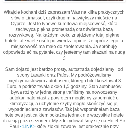
Witajcie kochani dziś zapraszam Was na kilka praktycznych
słów o Limassol, czyli drugim największy mieście na
Cyprze. Jest to typowo kurortowa miejscowość, która
zachwyca piękną promenadą oraz świetną bazą
rozrywkową. Na każdym kroku znajdziemy tutaj piękne
hotele, ale wiele osób potwierdza opinie, że oprócz tego ta
miejscowość ma mało do zaoferowania. Ja spróbuję
odpowiedzieć na pytanie, czy jesteśmy tam skazani na nudę
;)
Sam dojazd jest bardzo prosty, autostradą dojedziemy i od
strony Laranki oraz Pafos. My podróżowaliśmy
międzymiastowym autobusem, którego bilet kosztował 3
Euro, a podróż trwała około 1,5 godziny. Stan autobusów
bywa różny w jedną stronę trafiliśmy na nowoczesny
autokar, natomiast z powrotem mogliśmy zapomnieć o
klimatyzacji, a uchylenie szyby mogło skończyć się jej
wypadnięciem z zawiasów. Tak jak wspominałam baza
hotelowa jest całkiem pokaźna jednak nie wszystkie hotele
działają poza sezonem. My zdecydowaliśmy się na Hotel Sir
Paul
<LINK>
który zlokalizowany jest praktycznie przy