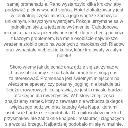
samej promenadzie. Rano wystarczyło kilka kroków, aby
podziwiać piękny wschód słońca. Hotel zlokalizowany jest
w centralnej części miasta, a jego wnętrze zachwyca
unikalnym, klasycznym wystrojem. Pokoje utrzymane są w
jednolitym stylu, a jedzenie wyśmienite. Całodobowa
recepcja, bar oraz przemiły personel, który z chęcią pomoże
z każdym problemem. Na mnie osobiście największe
wrażenie zrobiło patio na wzór tych z marokańskich Riadów
oraz wspaniałe niebieskie kolory, które królowały w całym
hotelu!
Skoro wiemy jak dojechać oraz gdzie się zatrzymać w
Limassol skupmy się nad atrakcjami, które mogą nas
zainteresować. Promenada jest świetnym miejscem na
wieczorne spacery, czy poranny jogging, nie brakuje też
ścieżek rowerowych, co sprawia, że jest to miasto bardzo
atrakcyjne dla rowerzystów. W historycznej części
znajdziemy zamek, który z zewnątrz nie wzbudza jakiegoś
większego podziwu oraz katedrę Ayia Napa, która mi
osobiście bardzo się spodobała. Dla miłośników morskich
przysmaków nie zabraknie knajpek i restauracji ciągnących
się wzdłuż brzegu. Najbardziej podobało mi się w marinie,